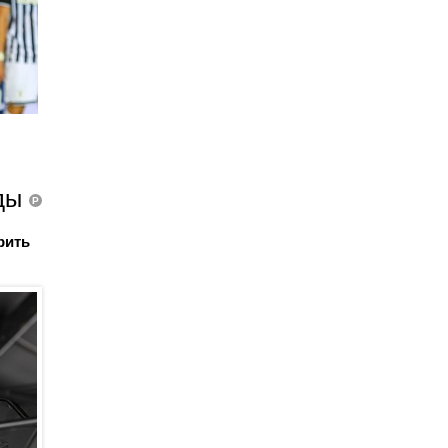
зды
P
рить