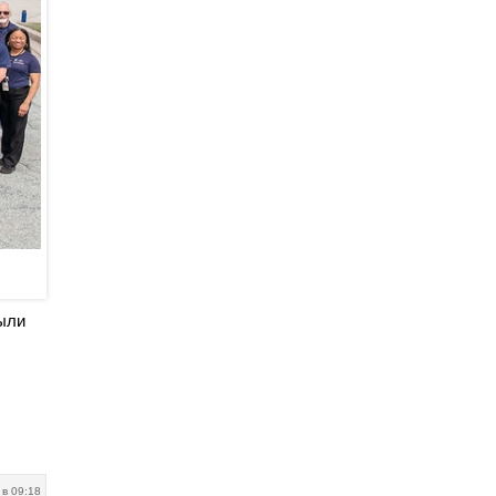
ыли
 в 09:18