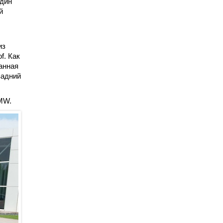
один
й
из
f. Как
анная
задний
BMW.