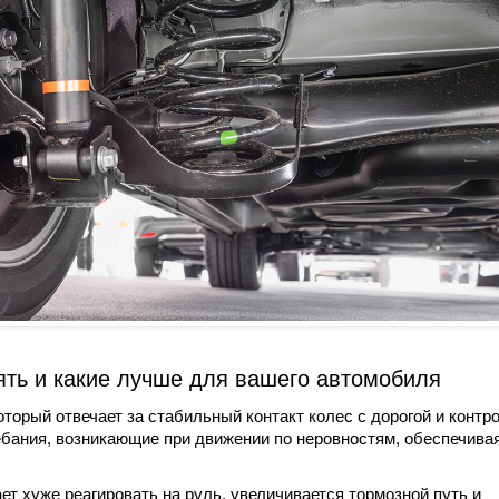
ять и какие лучше для вашего автомобиля
торый отвечает за стабильный контакт колес с дорогой и контр
ебания, возникающие при движении по неровностям, обеспечива
т хуже реагировать на руль, увеличивается тормозной путь и