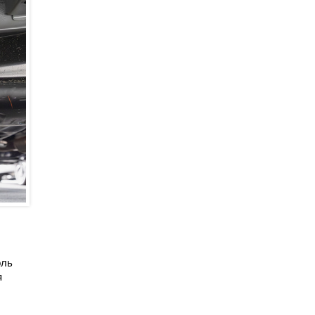
оль
я