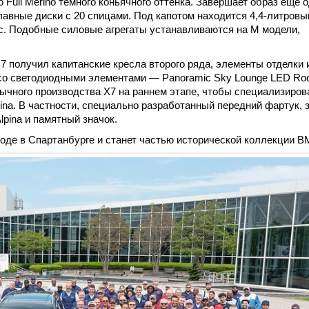
 Full Merino темного коньячного оттенка. Завершает образ еще 
авные диски с 20 спицами. Под капотом находится 4,4-литровы
.с. Подобные силовые агрегаты устанавливаются на М модели,
7 получил капитанские кресла второго ряда, элементы отделки 
со светодиодными элементами — Panoramic Sky Lounge LED Roo
бычного производства X7 на раннем этапе, чтобы специализиров
na. В частности, специально разработанный передний фартук, 
pina и памятный значок.
оде в Спартанбурге и станет частью исторической коллекции 