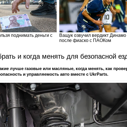
брать и когда менять для безопасной е
акие лучше газовые или масляные, когда менять, как прове
зопасность и управляемость авто вместе с UkrParts.