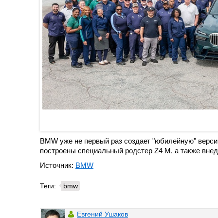
BMW уже не первый раз создает "юбилейную" верси
построены специальный родстер Z4 M, а также внед
Источник:
BMW
Теги:
bmw
Евгений Ушаков