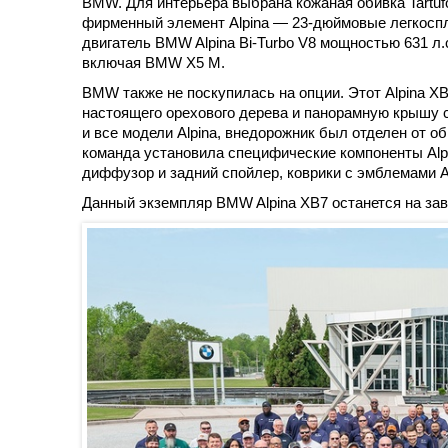
BMW. Для интерьера выбрана кожаная обивка Tartufo
фирменный элемент Alpina — 23-дюймовые легкоспл
двигатель BMW Alpina Bi-Turbo V8 мощностью 631 л
включая BMW X5 M.
BMW также не поскупилась на опции. Этот Alpina XB
настоящего орехового дерева и панорамную крышу 
и все модели Alpina, внедорожник был отделен от о
команда установила специфические компоненты Alpi
диффузор и задний спойлер, коврики с эмблемами Al
Данный экземпляр BMW Alpina XB7 останется на зав