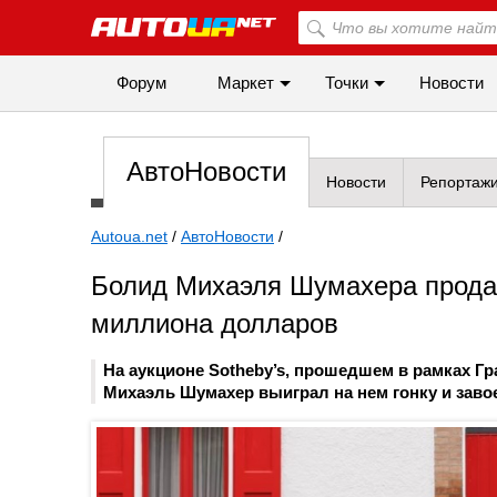
Форум
Маркет
Точки
Новости
АвтоНовости
Новости
Репортаж
Autoua.net
/
АвтоНовости
/
Болид Михаэля Шумахера продал
миллиона долларов
На аукционе Sotheby’s, прошедшем в рамках Гр
Михаэль Шумахер выиграл на нем гонку и завое