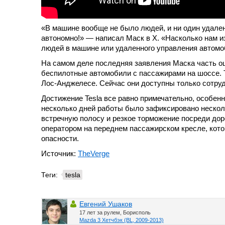
«В машине вообще не было людей, и ни один удал
автономно!» — написал Маск в X. «Насколько нам и
людей в машине или удаленного управления автом
На самом деле последняя заявления Маска часть о
беспилотные автомобили с пассажирами на шоссе. Т
Лос-Анджелесе. Сейчас они доступны только сотру
Достижение Tesla все равно примечательно, особенн
несколько дней работы было зафиксировано нескол
встречную полосу и резкое торможение посреди дор
оператором на переднем пассажирском кресле, кот
опасности.
Источник:
TheVerge
Теги:
tesla
Евгений Ушаков
17 лет за рулем, Борисполь
Mazda 3 Хетчбэк (BL, 2009-2013)