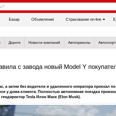
Базар
Объявления
Cтрахование on-line
Е
и
Дороги
Новости компаний
Автоприколы
Автоспорт
тавила с завода новый Model Y покупате
ас, а затем без водителя и удаленного оператора проехал по
лся у дома клиента. Полностью автономная поездка произ
 гендиректор Tesla Илон Маск (Elon Musk).