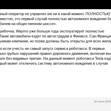
енный оператор не управлял ею ни в какой момент. ПОЛНОСТЬЮ
звестно, это первый случай полностью автономного вождения б
обилем на общественном шоссе».
шибочна. Waymo уже больше года эксплуатирует полностью
акие автомобили ездят по автострадам в Финиксе, Сан-Франци
дникам компании, но позже должны быть открыты для всех жел
о если учесть не самый запуск сервиса роботакси. В первые
ько грубых нарушений правил дорожного движения, включая вы
оги без видимых причин. На данный момент роботакси Tesla езд
орый может отключить систему автономного вождения в случае
30 июня 2025