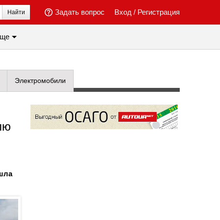
Задать вопрос
Вход
/
Регистрация
Найти
ще
Электромобили
лю
ошла