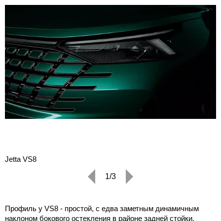
Jetta VS8
1/3
Профиль у VS8 - простой, с едва заметным динамичным
наклоном бокового остекления в районе задней стойки.