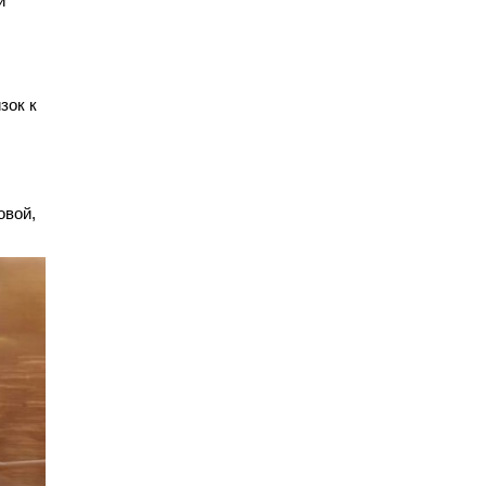
й
зок к
овой,