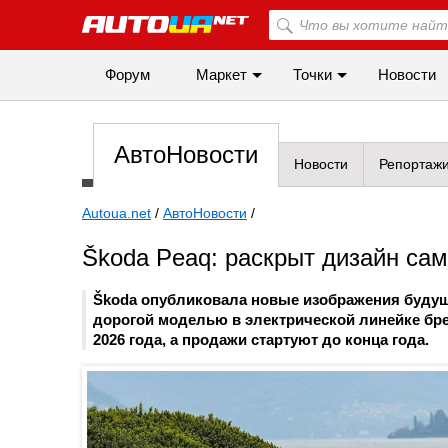
Форум
Маркет
Точки
Новости
АвтоНовости
Новости
Репортаж
Autoua.net
/
АвтоНовости
/
Škoda Peaq: раскрыт дизайн са
Škoda опубликовала новые изображения будуще
дорогой моделью в электрической линейке бр
2026 года, а продажи стартуют до конца года.