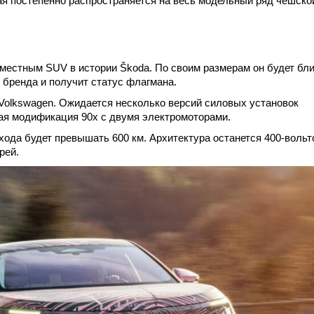
ая постепенно распространяется на весь модельный ряд чешско
местным SUV в истории Škoda. По своим размерам он будет бли
 бренда и получит статус флагмана.
olkswagen. Ожидается несколько версий силовых установок
ная модификация 90x с двумя электромоторами.
ода будет превышать 600 км. Архитектура останется 400-вольт
рей.