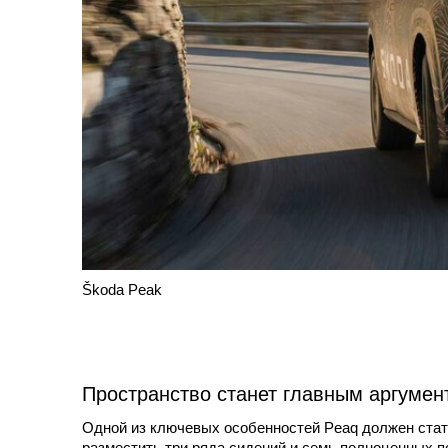
Škoda Peak
Пространство станет главным аргумен
Одной из ключевых особенностей Peaq должен стать
разместить три ряда сидений и семь полноценных п