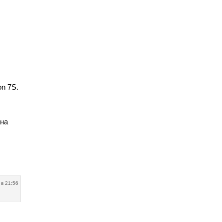
n 7S.
ана
 в 21:56