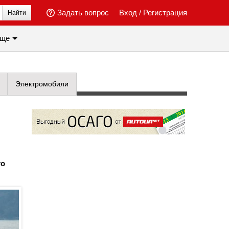
Задать вопрос
Вход
/
Регистрация
Найти
ще
Электромобили
то