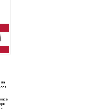
é un
n dos
foncé
qui
 du