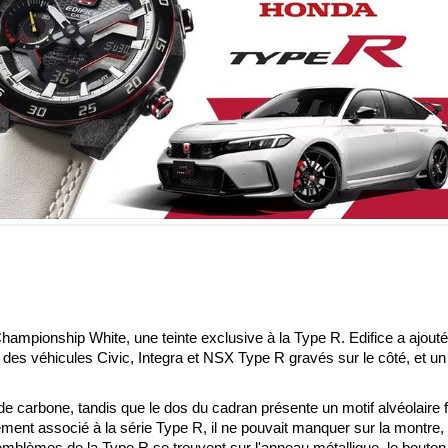
hampionship White, une teinte exclusive à la Type R. Edifice a ajout
s des véhicules Civic, Integra et NSX Type R gravés sur le côté, et u
 de carbone, tandis que le dos du cadran présente un motif alvéolaire 
tement associé à la série Type R, il ne pouvait manquer sur la montre, 
blèmes de la Type R se trouvent sur l'anneau métallique, le bouton