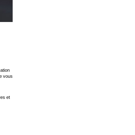
cation
ue vous
res et