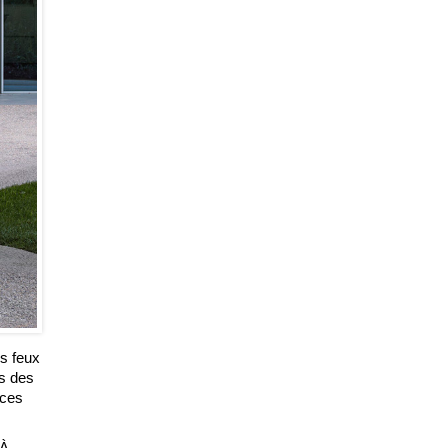
es feux
es des
uces
 À