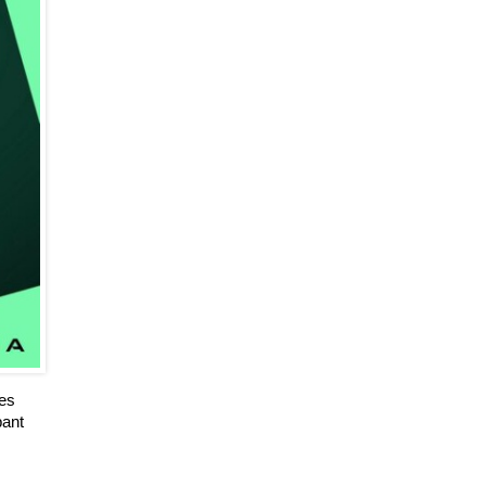
ues
pant