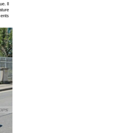
e. Il
ature
cents