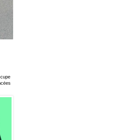
occupe
ancées