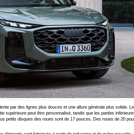
ente par des lignes plus douces et une allure générale plus solide. L
tie supérieure peut être personnalisé, tandis que les parties inférieur
plus petits disques des roues sont de 17 pouces. Des roues de 20 po
es éléments sont fabriqués à partir de polyester et de nylon recyclés.