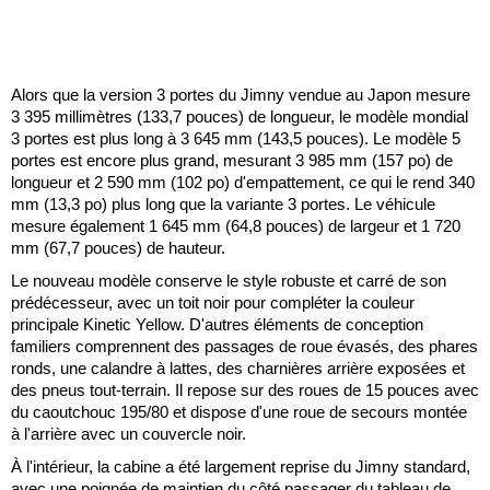
Alors que la version 3 portes du Jimny vendue au Japon mesure
3 395 millimètres (133,7 pouces) de longueur, le modèle mondial
3 portes est plus long à 3 645 mm (143,5 pouces). Le modèle 5
portes est encore plus grand, mesurant 3 985 mm (157 po) de
longueur et 2 590 mm (102 po) d'empattement, ce qui le rend 340
mm (13,3 po) plus long que la variante 3 portes. Le véhicule
mesure également 1 645 mm (64,8 pouces) de largeur et 1 720
mm (67,7 pouces) de hauteur.
Le nouveau modèle conserve le style robuste et carré de son
prédécesseur, avec un toit noir pour compléter la couleur
principale Kinetic Yellow. D'autres éléments de conception
familiers comprennent des passages de roue évasés, des phares
ronds, une calandre à lattes, des charnières arrière exposées et
des pneus tout-terrain. Il repose sur des roues de 15 pouces avec
du caoutchouc 195/80 et dispose d'une roue de secours montée
à l'arrière avec un couvercle noir.
À l'intérieur, la cabine a été largement reprise du Jimny standard,
avec une poignée de maintien du côté passager du tableau de