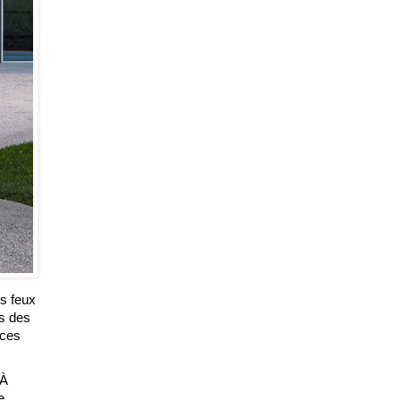
es feux
es des
uces
 À
e