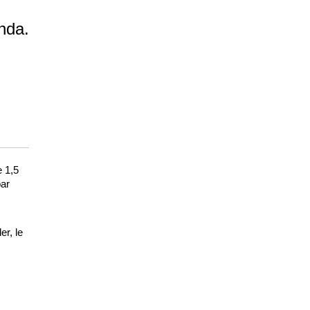
nda.
 1,5
par
r, le