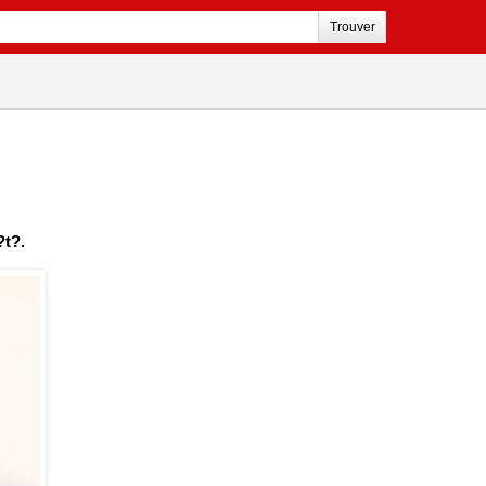
Trouver
?t?.