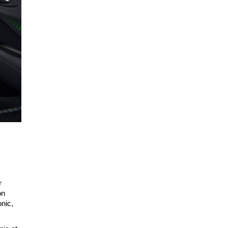
r
on
nic,