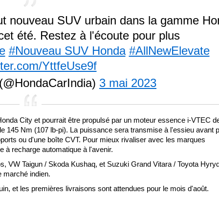
ut nouveau SUV urbain dans la gamme Ho
et été. Restez à l'écoute pour plus
e
#Nouveau SUV Honda
#AllNewElevate
tter.com/YttfeUse9f
a (@HondaCarIndia)
3 mai 2023
onda City et pourrait être propulsé par un moteur essence i-VTEC de
de 145 Nm (107 lb-pi). La puissance sera transmise à l'essieu avant 
apports ou d'une boîte CVT. Pour mieux rivaliser avec les marques
e à recharge automatique à l'avenir.
os, VW Taigun / Skoda Kushaq, et Suzuki Grand Vitara / Toyota Hyryde
le marché indien.
uin, et les premières livraisons sont attendues pour le mois d'août.