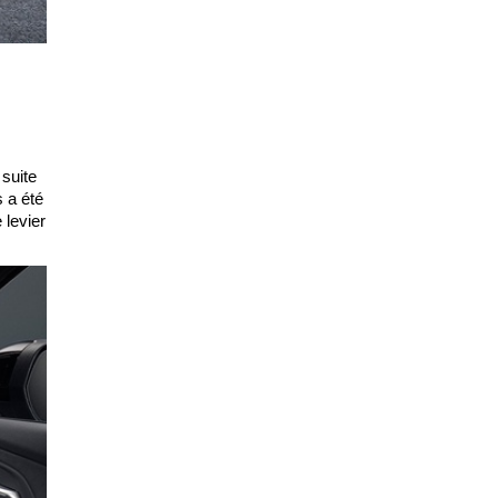
 suite
s a été
 levier