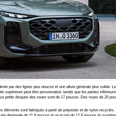
ente par des lignes plus douces et une allure générale plus solide. L
tie supérieure peut être personnalisé, tandis que les parties inférieur
plus petits disques des roues sont de 17 pouces. Des roues de 20 po
es éléments sont fabriqués à partir de polyester et de nylon recyclés.
d'une diagonale de 11,9 pouces et un écran de 12,8 pouces du systèm