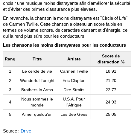
choisir une musique moins distrayante afin d'améliorer la sécurité
et d'éviter des primes d'assurance plus élevées.
En revanche, la chanson la moins distrayante est "Circle of Life"
de Carmen Twillie. Cette chanson a obtenu un score faible en
termes de volume sonore, de caractère dansant et d'énergie, ce
qui la rend plus sûre pour les conducteurs.
Les chansons les moins distrayantes pour les conducteurs
Score de
Rang
Titre
Artiste
distraction %
1
Le cercle de vie
Carmen Twillie
18.91
2
Wonderful Tonight
Eric Clapton
21.20
3
Brothers In Arms
Dire Straits
22.77
Nous sommes le
U.S.A. Pour
4
24.93
monde
l'Afrique
5
Aimer quelqu'un
Les Bee Gees
25.05
Source :
Drive