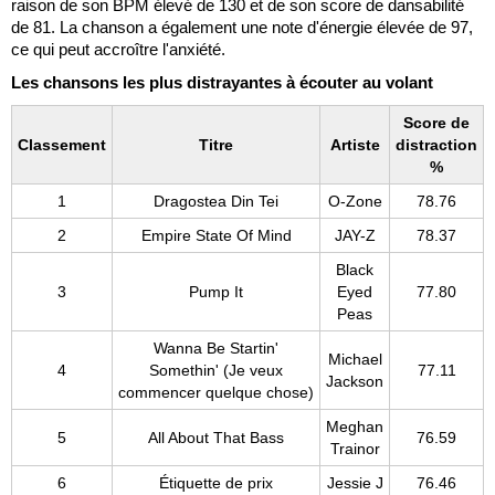
raison de son BPM élevé de 130 et de son score de dansabilité
de 81. La chanson a également une note d'énergie élevée de 97,
ce qui peut accroître l'anxiété.
Les chansons les plus distrayantes à écouter au volant
Score de
Classement
Titre
Artiste
distraction
%
1
Dragostea Din Tei
O-Zone
78.76
2
Empire State Of Mind
JAY-Z
78.37
Black
3
Pump It
Eyed
77.80
Peas
Wanna Be Startin'
Michael
4
Somethin' (Je veux
77.11
Jackson
commencer quelque chose)
Meghan
5
All About That Bass
76.59
Trainor
6
Étiquette de prix
Jessie J
76.46