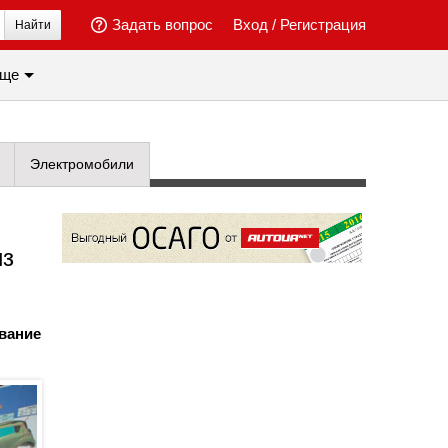
Задать вопрос
Вход
/
Регистрация
Найти
ще
Электромобили
из
вание