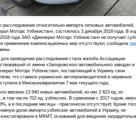
 расследования относительно импорта легковых автомобилей,
ал Моторс Узбекистан», состоялось 3 декабря 2018 года. В хо
 2018 года ЗАО «Дженерал Моторс Узбекистан» не получает суб
для применения компенсационных мер отсутствуют, сообщила
пр
аины.
 для проведения расследования стала жалоба Ассоциации
йствовавшей от имени «Запорожского автомобильного завода» и
енерал Моторс Узбекистан», поставляющий в Украину свои
вом, что ставило украинских автопроизводителей в неравные
ступила в Минэкономразвития 7 мая текущего года.
ло ввезено 13 940 новых автомобилей, из них 2 823 ед. из
., в том числе 702 ед. узбекских. В сравнении с 2017 годом, импо
%, а в последние месяцы - практически отсутствует. Кроме того
новную долю импорта узбекских автомобилей в Украину, не
 констатировали в МКМТ, оснований для введения заградитель