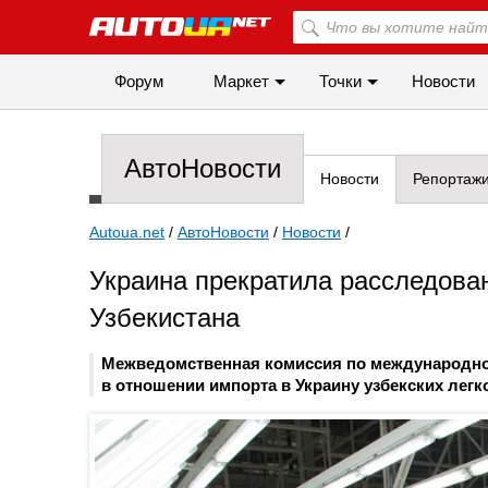
Форум
Маркет
Точки
Новости
АвтоНовости
Новости
Репортаж
Autoua.net
/
АвтоНовости
/
Новости
/
Украина прекратила расследова
Узбекистана
Межведомственная комиссия по международной
в отношении импорта в Украину узбекских лег