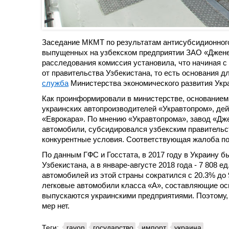
Заседание МКМТ по результатам антисубсидионного
выпущенных на узбекском предприятии ЗАО «Дженер
расследования комиссия установила, что начиная с
от правительства Узбекистана, то есть основания 
служба
Министерства экономического развития Укр
Как проинформировали в министерстве, основанием
украинских автопроизводителей «Укравтопром», де
«Еврокара». По мнению «Укравтопрома», завод «Дж
автомобили, субсидировался узбекским правительст
конкурентные условия. Соответствующая жалоба по
По данным ГФС и Госстата, в 2017 году в Украину бы
Узбекистана, а в январе-августе 2018 года - 7 808 ед
автомобилей из этой страны сократился с 20.3% до 9
легковые автомобили класса «А», составляющие ос
выпускаются украинскими предприятиями. Поэтому,
мер нет.
Теги:
ravon
государство
импорт
украина