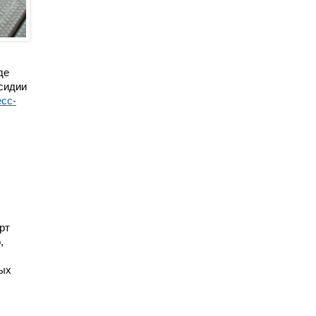
де
сидии
есс-
рт
,
ных