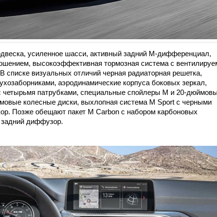
двеска, усиленное шасси, активный задний M-дифференциал,
ошением, высокоэффективная тормозная система с вентилиру
 В списке визуальных отличий черная радиаторная решетка,
ухозаборниками, аэродинамические корпуса боковых зеркал,
с четырьмя патрубками, специальные спойлеры M и 20-дюймов
ймовые колесные диски, выхлопная система M Sport с черными
ор. Позже обещают пакет M Carbon с набором карбоновых
и задний диффузор.