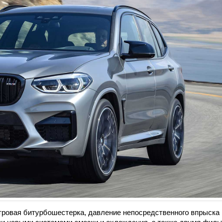
ровая битурбошестерка, давление непосредственного впрыска