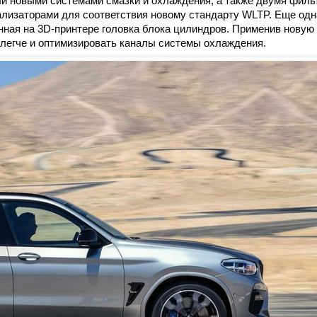
или новыми системами смазки и охлаждения, а также двумя фил
ализаторами для соответствия новому стандарту WLTP. Еще одн
нная на 3D-принтере головка блока цилиндров. Применив новую
легче и оптимизировать каналы системы охлаждения.