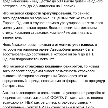
вред нанесённый имуществу до 500 тысяч гривен на одного
потерпевшего (до 2,5 миллиона на 1 полис).
Что касается
скорости урегулирования
, то сейчас
законодательно он ограничен 90 днями, так же как и в
Европе. Однако в случае прямого урегулирования этот срок
может уменьшиться вдвое. Должен появиться механизм
стимулирования страховых компаний не затягивать с
выплатами.
Новый законопроект призван и
отменить учёт износа
, о
котором мы говорили ранее. Автомобиль должен быть
восстановлен до состояния, в котором он был до ДТП.
Однако подробностей пока нет.
Что касается
страховых компаний банкротов
, то новый
законопроект предусматривает возможность страховой
выплаты Моторнотранспортным Бюро через чётко
определенный период, независимо от формальных процедур
банкротства.
Авторы законопроекта настаивают на ускоренной разработке
и принятии нового закона об ОСАГО. И, кажется, это вполне
возможно т.к. НБУ, как регулятор страхового рынка, и
профильный Комитет ВР заинтересованы в этом. Если