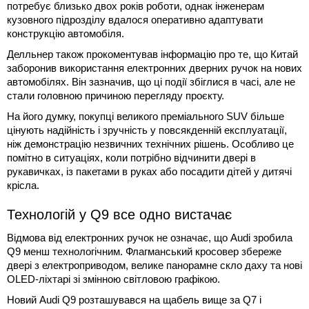
потребує близько двох років роботи, однак інженерам
кузовного підрозділу вдалося оперативно адаптувати
конструкцію автомобіля.
Делльнер також прокоментував інформацію про те, що Китай
заборонив використання електронних дверних ручок на нових
автомобілях. Він зазначив, що ці події збіглися в часі, але не
стали головною причиною перегляду проєкту.
На його думку, покупці великого преміального SUV більше
цінують надійність і зручність у повсякденній експлуатації,
ніж демонстрацію незвичних технічних рішень. Особливо це
помітно в ситуаціях, коли потрібно відчинити двері в
рукавичках, із пакетами в руках або посадити дітей у дитячі
крісла.
Технологій у Q9 все одно вистачає
Відмова від електронних ручок не означає, що Audi зробила
Q9 менш технологічним. Флагманський кросовер збереже
двері з електроприводом, велике панорамне скло даху та нові
OLED-ліхтарі зі змінною світловою графікою.
Новий Audi Q9 розташувався на щабель вище за Q7 і