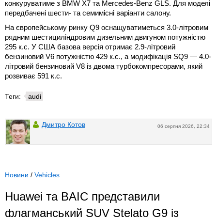
конкуруватиме з BMW X7 та Mercedes-Benz GLS. Для моделі
передбачені шести- та семимісні варіанти салону.
На європейському ринку Q9 оснащуватиметься 3.0-літровим
рядним шестициліндровим дизельним двигуном потужністю
295 к.с. У США базова версія отримає 2.9-літровий
бензиновий V6 потужністю 429 к.с., а модифікація SQ9 — 4.0-
літровий бензиновий V8 із двома турбокомпресорами, який
розвиває 591 к.с.
Теги:
audi
Дмитро Котов
06 серпня 2026, 22:34
Новини
/
Vehicles
Huawei та BAIC представили
флагманський SUV Stelato G9 із