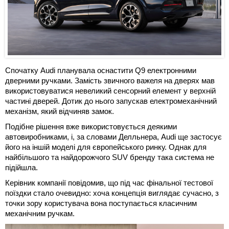
Спочатку Audi планувала оснастити Q9 електронними
дверними ручками. Замість звичного важеля на дверях мав
використовуватися невеликий сенсорний елемент у верхній
частині дверей. Дотик до нього запускав електромеханічний
механізм, який відчиняв замок.
Подібне рішення вже використовується деякими
автовиробниками, і, за словами Делльнера, Audi ще застосує
його на іншій моделі для європейського ринку. Однак для
найбільшого та найдорожчого SUV бренду така система не
підійшла.
Керівник компанії повідомив, що під час фінальної тестової
поїздки стало очевидно: хоча концепція виглядає сучасно, з
точки зору користувача вона поступається класичним
механічним ручкам.