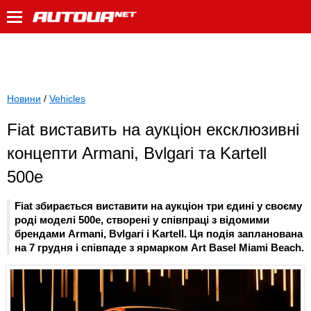
Новини
/
Vehicles
Fiat виставить на аукціон ексклюзивні
концепти Armani, Bvlgari та Kartell
500e
Fiat збирається виставити на аукціон три єдині у своєму
роді моделі 500e, створені у співпраці з відомими
брендами Armani, Bvlgari і Kartell. Ця подія запланована
на 7 грудня і співпаде з ярмарком Art Basel Miami Beach.