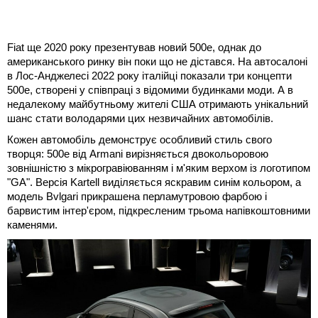
Fiat ще 2020 року презентував новий 500e, однак до
американського ринку він поки що не дістався. На автосалоні
в Лос-Анджелесі 2022 року італійці показали три концепти
500e, створені у співпраці з відомими будинками моди. А в
недалекому майбутньому жителі США отримають унікальний
шанс стати володарями цих незвичайних автомобілів.
Кожен автомобіль демонструє особливий стиль свого
творця: 500e від Armani вирізняється двокольоровою
зовнішністю з мікрогравіюванням і м'яким верхом із логотипом
"GA". Версія Kartell виділяється яскравим синім кольором, а
модель Bvlgari прикрашена перламутровою фарбою і
барвистим інтер'єром, підкресленим трьома напівкоштовними
каменями.