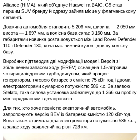
Alliance (HIMA), який об'єднує Huawei та BAIC. G9 став
першим SUV бренду й одразу зайняв місце у флагманському
сегменті.
Довжина автомобіля становить 5 206 мм, ширина — 2 050 мм,
висота — 1 897 мм, а колісна база сягає 3 160 мм. За
габаритами новинка розташовується між Land Rover Defender
110 і Defender 130, хоча має нижчий кузов і довшу колісну
базу.
Виробник підтвердив дві модифікації моделі. Версія зі
збільшеним запасом ходу (EREV) оснащена 1.5-літровим
чотирициліндровим турбодвигуном, який працює
генератором, тяговою батареєю ємністю 75 кВт⋅год і двома
електромоторами сумарною потужністю 586 к.с. За заявою
Stelato, така силова установка забезпечує до 1 366 км пробігу
між заряджанням і дозаправкою.
Для тих, хто хоче повністю електричний автомобіль,
запропонують версію BEV із батареєю ємністю 120 кВт⋅год.
Вона також отримала два електромотори потужністю 586 к.с.,
а запас ходу заявлений на рівні 728 км.