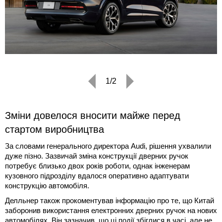
1/2
Зміни довелося вносити майже перед
стартом виробництва
За словами генерального директора Audi, рішення ухвалили
дуже пізно. Зазвичай зміна конструкції дверних ручок
потребує близько двох років роботи, однак інженерам
кузовного підрозділу вдалося оперативно адаптувати
конструкцію автомобіля.
Делльнер також прокоментував інформацію про те, що Китай
заборонив використання електронних дверних ручок на нових
автомобілях. Він зазначив, що ці події збіглися в часі, але не