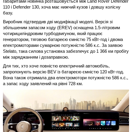
габаритами новинка розташовується між Land Rover Defender
110 і Defender 130, хоча має нижчий кузов і довшу колісну
базу.
Виробник підтвердив дві модифікації моделі. Версія зі
збільшеним запасом ходу (EREV) оснащена 1.5-літровим
чотирициліндровим турбодвигуном, який працює
генератором, тяговою батареєю ємністю 75 кВт⋅год і двома
електромоторами сумарною потужністю 586 к.с. За заявою
Stelato, така силова установка забезпечує до 1 366 км пробігу
між заряджанням і дозаправкою.
Для тих, хто хоче повністю електричний автомобіль,
запропонують версію BEV із батареєю ємністю 120 кВт⋅год.
Вона також отримала два електромотори потужністю 586 к.с.,
а запас ходу заявлений на рівні 728 км.