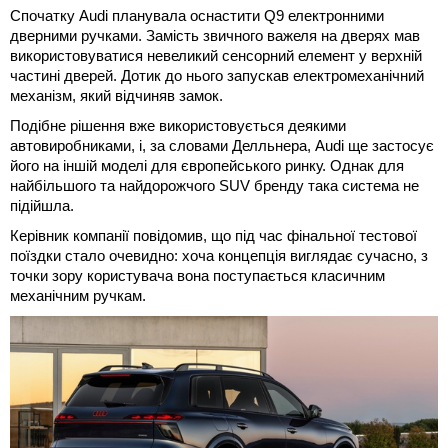
Спочатку Audi планувала оснастити Q9 електронними
дверними ручками. Замість звичного важеля на дверях мав
використовуватися невеликий сенсорний елемент у верхній
частині дверей. Дотик до нього запускав електромеханічний
механізм, який відчиняв замок.
Подібне рішення вже використовується деякими
автовиробниками, і, за словами Делльнера, Audi ще застосує
його на іншій моделі для європейського ринку. Однак для
найбільшого та найдорожчого SUV бренду така система не
підійшла.
Керівник компанії повідомив, що під час фінальної тестової
поїздки стало очевидно: хоча концепція виглядає сучасно, з
точки зору користувача вона поступається класичним
механічним ручкам.