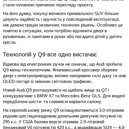
стали головною причиною перегляду проєкту.
На його думку, покупці великого преміального SUV більше
цінують надійність і зручність у повсякденній експлуатації,
ніж демонстрацію незвичних технічних рішень. Особливо це
помітно в ситуаціях, коли потрібно відчинити двері в
рукавичках, із пакетами в руках або посадити дітей у дитячі
крісла.
Технологій у Q9 все одно вистачає
Відмова від електронних ручок не означає, що Audi зробила
Q9 менш технологічним. Флагманський кросовер збереже
двері з електроприводом, велике панорамне скло даху та нові
OLED-ліхтарі зі змінною світловою графікою.
Новий Audi Q9 розташувався на щабель вище за Q7 і
конкуруватиме з BMW X7 та Mercedes-Benz GLS. Для моделі
передбачені шести- та семимісні варіанти салону.
На європейському ринку Q9 оснащуватиметься 3.0-літровим
рядним шестициліндровим дизельним двигуном потужністю
295 к.с. У США базова версія отримає 2.9-літровий
бензиновий V6 потужністю 429 к.с., а модифікація SQ9 — 4.0-