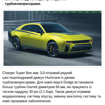
турбокомпресорами.
Charger Super Bee має 3.0-літровий рядний
шестициліндровий двигун Hurricane із двома
турбокомпресорами. Для нової версії Dodge встановила
більші турбіни Garrett діаметром 56 мм, які працюють із
тиском наддуву 30 psi (2.1 бар). Також двигун отримав
модернізовану систему впуску, змінену вихлопну систему та
нове програмне забезпечення.