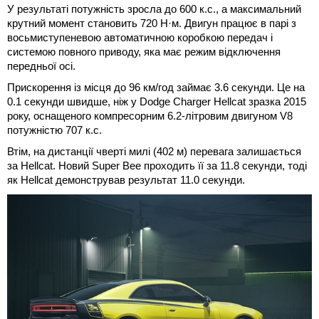
У результаті потужність зросла до 600 к.с., а максимальний
крутний момент становить 720 Н·м. Двигун працює в парі з
восьмиступеневою автоматичною коробкою передач і
системою повного приводу, яка має режим відключення
передньої осі.
Прискорення із місця до 96 км/год займає 3.6 секунди. Це на
0.1 секунди швидше, ніж у Dodge Charger Hellcat зразка 2015
року, оснащеного компресорним 6.2-літровим двигуном V8
потужністю 707 к.с.
Втім, на дистанції чверті милі (402 м) перевага залишається
за Hellcat. Новий Super Bee проходить її за 11.8 секунди, тоді
як Hellcat демонстрував результат 11.0 секунди.