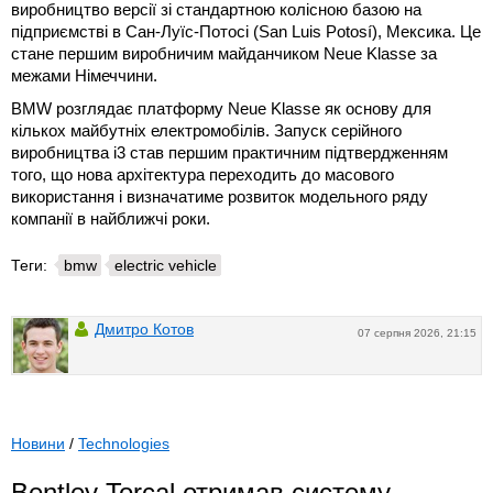
виробництво версії зі стандартною колісною базою на
підприємстві в Сан-Луїс-Потосі (San Luis Potosí), Мексика. Це
стане першим виробничим майданчиком Neue Klasse за
межами Німеччини.
BMW розглядає платформу Neue Klasse як основу для
кількох майбутніх електромобілів. Запуск серійного
виробництва i3 став першим практичним підтвердженням
того, що нова архітектура переходить до масового
використання і визначатиме розвиток модельного ряду
компанії в найближчі роки.
Теги:
bmw
electric vehicle
Дмитро Котов
07 серпня 2026, 21:15
Новини
/
Technologies
Bentley Torcal отримав систему