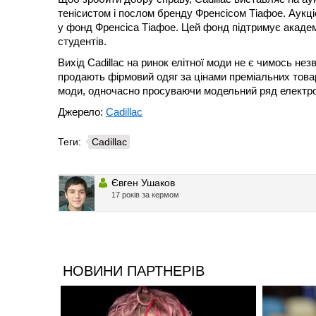
тенісистом і послом бренду Френсісом Тіафое. Аукці
у фонд Френсіса Тіафое. Цей фонд підтримує академі
студентів.
Вихід Cadillac на ринок елітної моди не є чимось не
продають фірмовий одяг за цінами преміальних товарі
моди, одночасно просуваючи модельний ряд електро
Джерело:
Cadillac
Теги:
Cadillac
Євген Ушаков
17 років за кермом