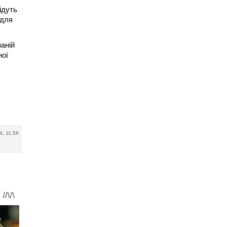
ідуть
 для
паній
ної
4, 11:58