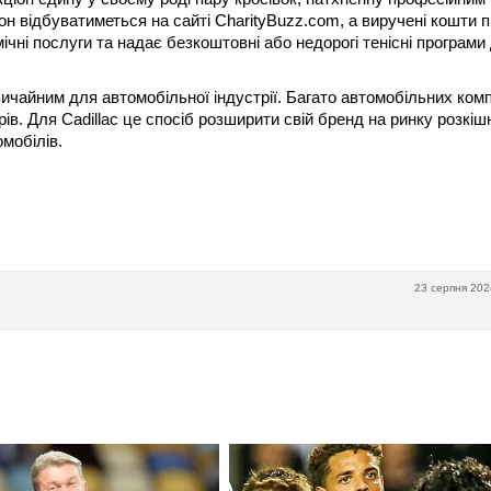
он відбуватиметься на сайті CharityBuzz.com, а виручені кошти п
чні послуги та надає безкоштовні або недорогі тенісні програми
звичайним для автомобільної індустрії. Багато автомобільних ком
в. Для Cadillac це спосіб розширити свій бренд на ринку розкіш
мобілів.
23 серпня 202