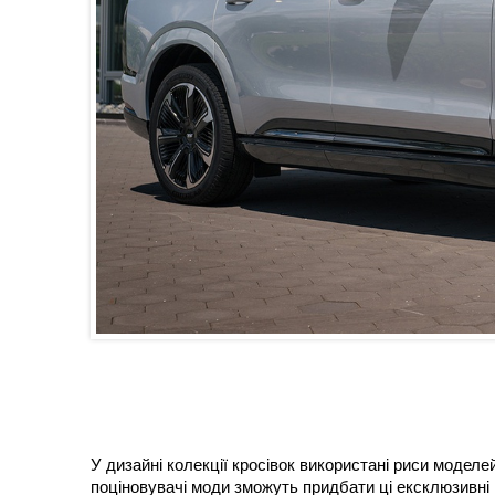
У дизайні колекції кросівок використані риси моделей C
поціновувачі моди зможуть придбати ці ексклюзивні кр