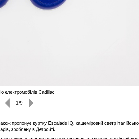
о електромобілів Cadillac
1/9
також пропонує куртку Escalade IQ, кашеміровий светр італійсько
ларів, зроблену в Детройті.
кціон єдину у своєму роді пару кросівок, натхненну професійним