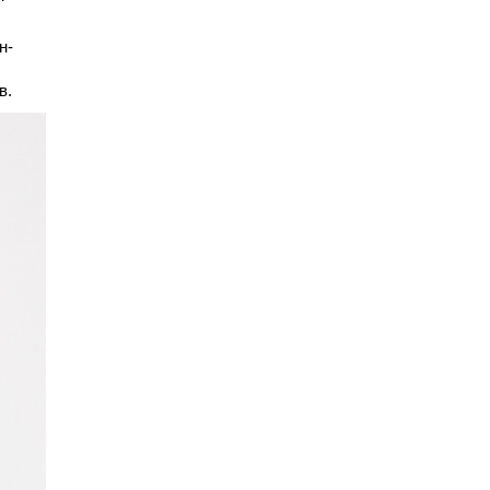
н-
в.