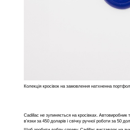
Колекція кросівок на замовлення натхненна портфолі
Cadillac не зупиняється на кросівках. Автовиробник 
в'язки за 450 доларів і свічку ручної роботи за 50 до
Щоб зробити добру справу, Cadillac виставляє на ау