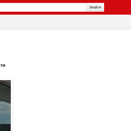
Знайти
кти