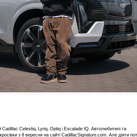
adillac Celestiq, Lyriq, Optiq і Escalade IQ. Автолюбителі та
осівки з 8 вересня на сайті CadillacSignature.com. Але діяти по