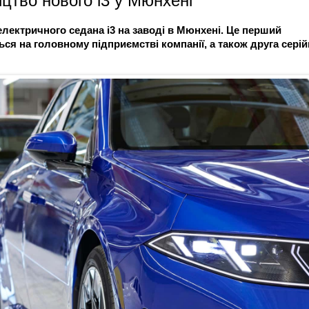
тво нового i3 у Мюнхені
лектричного седана i3 на заводі в Мюнхені. Це перший
ься на головному підприємстві компанії, а також друга серій