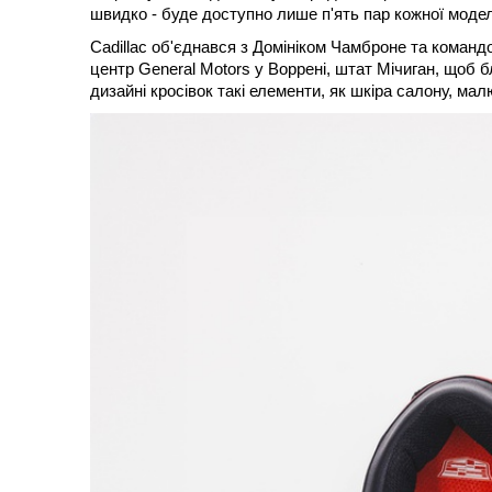
швидко - буде доступно лише п'ять пар кожної модел
Cadillac об'єднався з Домініком Чамброне та команд
центр General Motors у Воррені, штат Мічиган, щоб
дизайні кросівок такі елементи, як шкіра салону, мал