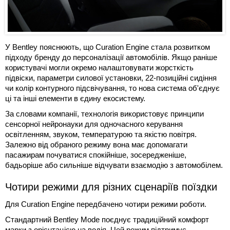
У Bentley пояснюють, що Curation Engine стала розвитком
підходу бренду до персоналізації автомобілів. Якщо раніше
користувачі могли окремо налаштовувати жорсткість
підвіски, параметри силової установки, 22-позиційні сидіння
чи колір контурного підсвічування, то нова система об'єднує
ці та інші елементи в єдину екосистему.
За словами компанії, технологія використовує принципи
сенсорної нейронауки для одночасного керування
освітленням, звуком, температурою та якістю повітря.
Залежно від обраного режиму вона має допомагати
пасажирам почуватися спокійніше, зосередженіше,
бадьоріше або сильніше відчувати взаємодію з автомобілем.
Чотири режими для різних сценаріїв поїздки
Для Curation Engine передбачено чотири режими роботи.
Стандартний Bentley Mode поєднує традиційний комфорт
марки з орієнтацією на водія. Цей режим підтримує