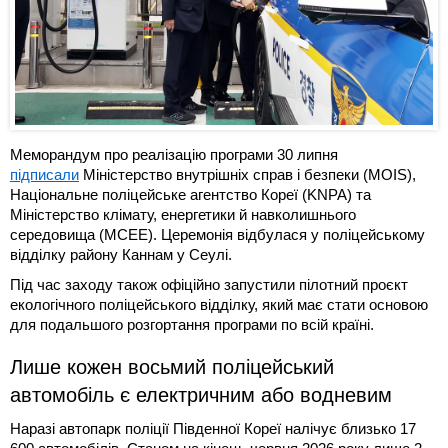
Меморандум про реалізацію програми 30 липня
підписали
Міністерство внутрішніх справ і безпеки (MOIS),
Національне поліцейське агентство Кореї (KNPA) та
Міністерство клімату, енергетики й навколишнього
середовища (MCEE). Церемонія відбулася у поліцейському
відділку району Каннам у Сеулі.
Під час заходу також офіційно запустили пілотний проєкт
екологічного поліцейського відділку, який має стати основою
для подальшого розгортання програми по всій країні.
Лише кожен восьмий поліцейський
автомобіль є електричним або водневим
Наразі автопарк поліції Південної Кореї налічує близько 17