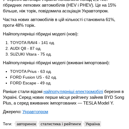
гібридних легкових автомобілів (HEV i PHEV). Це на 15%
більше, ніж торік, повідомила асоціація Укравтопром.
Частка нових автомобілів в цій кількості становила 61%,
проти 48% торік.
Найпопулярніші гібридні моделі (нові):
TOYOTA RAV4 - 141 од.
AUDI Q8 - 87 од.
SUZUKI Vitara - 75 од.
Найпопулярніші гібридні моделі (вживані імпортовані):
TOYOTA Prius - 63 од.
FORD Fusion US - 62 од.
FORD Escape - 49 од.
Раніше стали відомі
найпопулярніші електромобілі
березня в
Україні. Серед нових перше місце рейтингу зайняв BYD Song
Plus, а серед вживаних імпортованих — TESLA Model Y.
Джерело:
Укравтопром
Теги:
авторинок
статистика і рейтинги
Україна