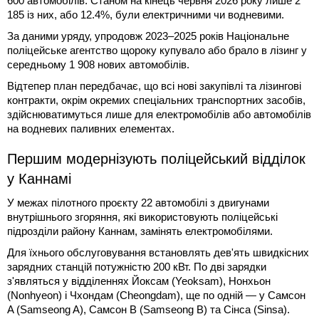
600 автомобілів. Станом на кінець червня 2026 року лише 2
185 із них, або 12.4%, були електричними чи водневими.
За даними уряду, упродовж 2023–2025 років Національне
поліцейське агентство щороку купувало або брало в лізинг у
середньому 1 908 нових автомобілів.
Відтепер план передбачає, що всі нові закупівлі та лізингові
контракти, окрім окремих спеціальних транспортних засобів,
здійснюватимуться лише для електромобілів або автомобілів
на водневих паливних елементах.
Першим модернізують поліцейський відділок
у Каннамі
У межах пілотного проєкту 22 автомобілі з двигунами
внутрішнього згоряння, які використовують поліцейські
підрозділи району Каннам, замінять електромобілями.
Для їхнього обслуговування встановлять дев'ять швидкісних
зарядних станцій потужністю 200 кВт. По дві зарядки
з'являться у відділеннях Йоксам (Yeoksam), Нонхьон
(Nonhyeon) і Чхондам (Cheongdam), ще по одній — у Самсон
A (Samseong A), Самсон B (Samseong B) та Сінса (Sinsa).