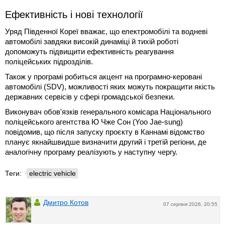
Ефективність і нові технології
Уряд Південної Кореї вважає, що електромобілі та водневі
автомобілі завдяки високій динаміці й тихій роботі
допоможуть підвищити ефективність реагування
поліцейських підрозділів.
Також у програмі робиться акцент на програмно-керовані
автомобілі (SDV), можливості яких можуть покращити якість
державних сервісів у сфері громадської безпеки.
Виконувач обов'язків генерального комісара Національного
поліцейського агентства Ю Чже Сон (Yoo Jae-sung)
повідомив, що після запуску проєкту в Каннамі відомство
планує якнайшвидше визначити другий і третій регіони, де
аналогічну програму реалізують у наступну чергу.
Теги:
electric vehicle
Дмитро Котов
07 серпня 2026, 20:55