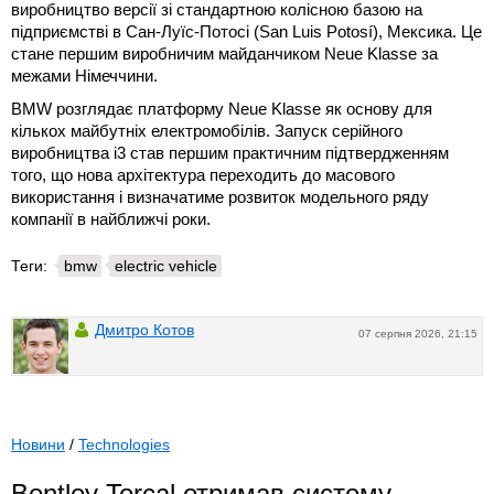
виробництво версії зі стандартною колісною базою на
підприємстві в Сан-Луїс-Потосі (San Luis Potosí), Мексика. Це
стане першим виробничим майданчиком Neue Klasse за
межами Німеччини.
BMW розглядає платформу Neue Klasse як основу для
кількох майбутніх електромобілів. Запуск серійного
виробництва i3 став першим практичним підтвердженням
того, що нова архітектура переходить до масового
використання і визначатиме розвиток модельного ряду
компанії в найближчі роки.
Теги:
bmw
electric vehicle
Дмитро Котов
07 серпня 2026, 21:15
Новини
/
Technologies
Bentley Torcal отримав систему