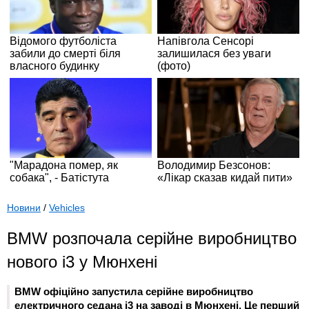
Новини
/
Vehicles
BMW розпочала серійне виробництво
нового i3 у Мюнхені
BMW офіційно запустила серійне виробництво
електричного седана i3 на заводі в Мюнхені. Це перший