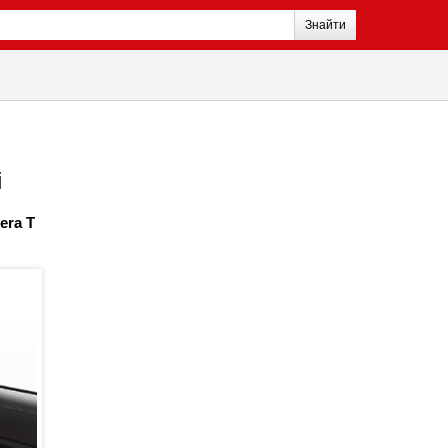
Знайти
і
era T