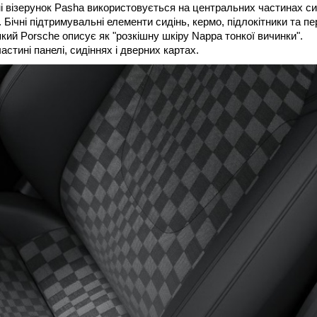
хемі візерунок Pasha використовується на центральних частинах си
. Бічні підтримувальні елементи сидінь, кермо, підлокітники та п
який Porsche описує як "розкішну шкіру Nappa тонкої вичинки".
стині панелі, сидіннях і дверних картах.