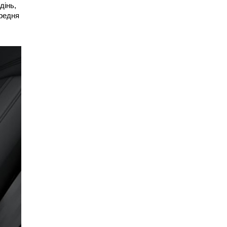
дінь,
ередня