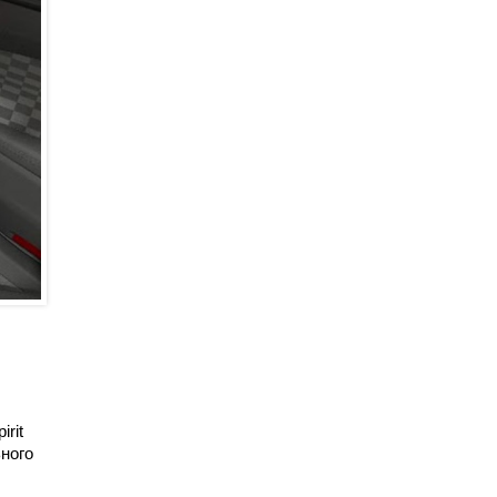
rit
ьного