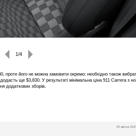
1/4
80, проте його не можна замовити окремо: необхідно також вибра
додасть ще $3,830. У результаті мінімальна ціна 911 Carrera з н
ня додаткових зборів.
25 квітня 202