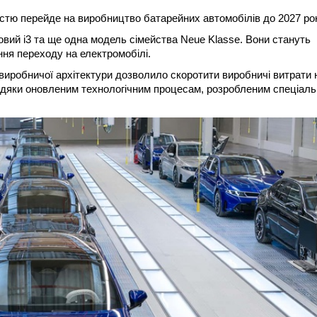
тю перейде на виробництво батарейних автомобілів до 2027 рок
овий i3 та ще одна модель сімейства Neue Klasse. Вони стануть
ня переходу на електромобілі.
виробничої архітектури дозволило скоротити виробничі витрати 
вдяки оновленим технологічним процесам, розробленим спеціал