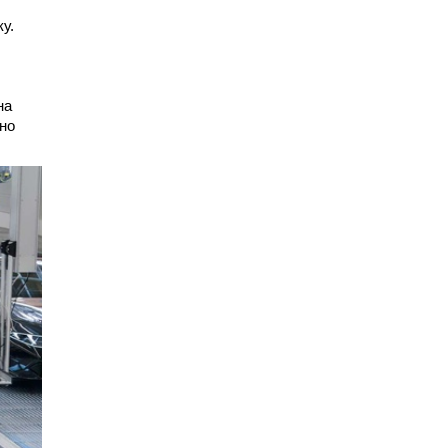
у.
на
ьно