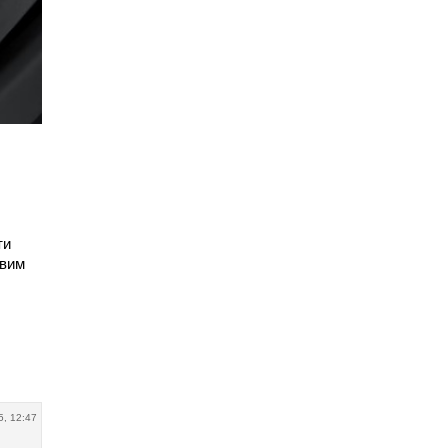
ти
овим
5, 12:47