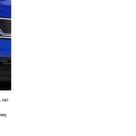
, що
ому