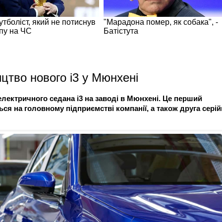
тво нового i3 у Мюнхені
лектричного седана i3 на заводі в Мюнхені. Це перший
ься на головному підприємстві компанії, а також друга серій