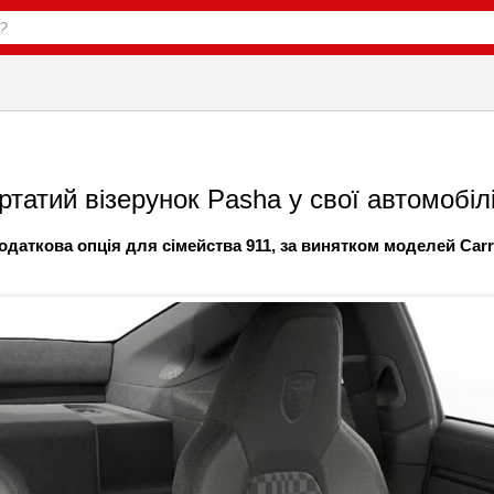
татий візерунок Pasha у свої автомобіл
одаткова опція для сімейства 911, за винятком моделей Carr