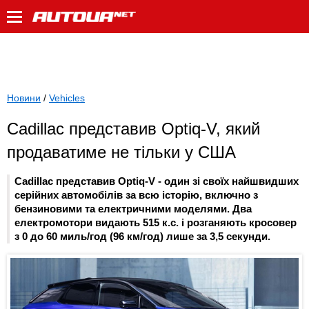
Новини
/
Vehicles
Cadillac представив Optiq-V, який
продаватиме не тільки у США
Cadillac представив Optiq-V - один зі своїх найшвидших
серійних автомобілів за всю історію, включно з
бензиновими та електричними моделями. Два
електромотори видають 515 к.с. і розганяють кросовер
з 0 до 60 миль/год (96 км/год) лише за 3,5 секунди.