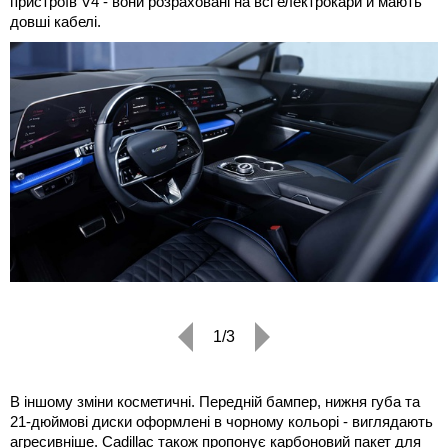
пристроїв V4 - вони розраховані на всі електрокари й мають
довші кабелі.
1/3
В іншому зміни косметичні. Передній бампер, нижня губа та
21-дюймові диски оформлені в чорному кольорі - виглядають
агресивніше. Cadillac також пропонує карбоновий пакет для