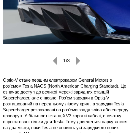
1/3
Optiq-V стане першим електрокаром General Motors з
роз'ємом Tesla NACS (North American Charging Standard). Це
означає доступ до великої мережі зарядних станцій
Supercharger, але є нюанс. Роз'єм зарядки в Optiq-V
розташований на передньому лівому крилі, а зарядки Tesla
Supercharger розраховані на роз'єми ззаду зліва або спереду
праворуч. У більшості станцій V3 короткі кабелі, спочатку
спроєктовані тільки для Tesla. Тому доведеться паркуватися
на два місця, поки Tesla не оновить усі зарядки до нових