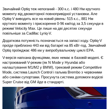
Звичайний Optiq теж непоганий - 300 к.с. і 480 Нм крутного
моменту від двомоторної повнопривідної установки. Але
Optiq-V виводить все на новий рівень: 515 к.с., 881 Нм
крутного моменту і прискорення 0-96 км/год за 3,5 секунди в
режимі Velocity Max. Це лише на дві десятих секунди
повільніше за Cadillac Lyriq-V.
Додаткова потужність позначається на запасі ходу. Optiq-V
проїде приблизно 443 км від батареї на 85 кВт⋅год. Звичайний
Optiq проїжджає 486 км у випробувальному циклі EPA.
V-версія напхана функціями, яких немає в базовій моделі. Є
настроюваний V-режим (як N Mode у Hyundai або
налаштування M1/M2 у BMW), трековий режим Competitive
Mode, система Launch Control і гальма Brembo з червоними
або синіми супортами. Просунута система допомоги водієві
Super Cruise від GM йде в стандарті.