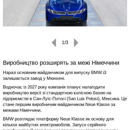
1/3
Виробництво розширять за межі Німеччини
Наразі основним майданчиком для випуску BMW i3
залишається завод у Мюнхені.
Водночас із 2027 року компанія планує налагодити
виробництво версії зі стандартною колісною базою на
підприємстві в Сан-Луїс-Потосі (San Luis Potosí), Мексика. Це
стане першим виробничим майданчиком Neue Klasse за
межами Німеччини.
BMW розглядає платформу Neue Klasse як основу для
кількох майбутніх електромобілів. Запуск серійного