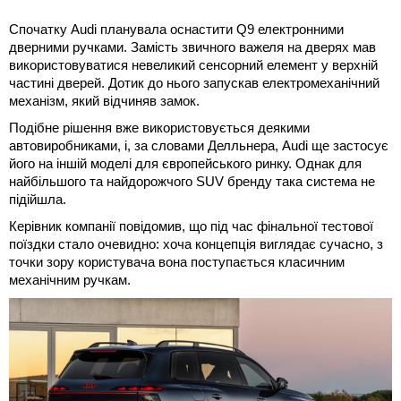
Спочатку Audi планувала оснастити Q9 електронними
дверними ручками. Замість звичного важеля на дверях мав
використовуватися невеликий сенсорний елемент у верхній
частині дверей. Дотик до нього запускав електромеханічний
механізм, який відчиняв замок.
Подібне рішення вже використовується деякими
автовиробниками, і, за словами Делльнера, Audi ще застосує
його на іншій моделі для європейського ринку. Однак для
найбільшого та найдорожчого SUV бренду така система не
підійшла.
Керівник компанії повідомив, що під час фінальної тестової
поїздки стало очевидно: хоча концепція виглядає сучасно, з
точки зору користувача вона поступається класичним
механічним ручкам.