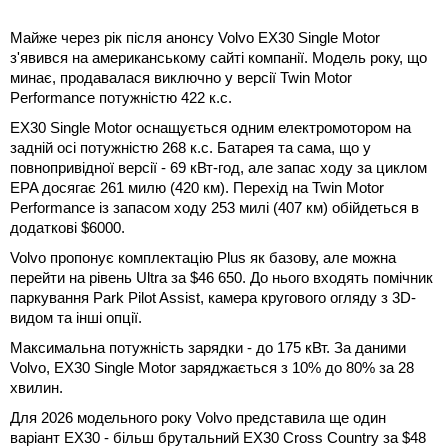
Майже через рік після анонсу Volvo EX30 Single Motor
з'явився на американському сайті компанії. Модель року, що
минає, продавалася виключно у версії Twin Motor
Performance потужністю 422 к.с.
EX30 Single Motor оснащується одним електромотором на
задній осі потужністю 268 к.с. Батарея та сама, що у
повнопривідної версії - 69 кВт-год, але запас ходу за циклом
EPA досягає 261 милю (420 км). Перехід на Twin Motor
Performance із запасом ходу 253 милі (407 км) обійдеться в
додаткові $6000.
Volvo пропонує комплектацію Plus як базову, але можна
перейти на рівень Ultra за $46 650. До нього входять помічник
паркування Park Pilot Assist, камера кругового огляду з 3D-
видом та інші опції.
Максимальна потужність зарядки - до 175 кВт. За даними
Volvo, EX30 Single Motor заряджається з 10% до 80% за 28
хвилин.
Для 2026 модельного року Volvo представила ще один
варіант EX30 - більш брутальний EX30 Cross Country за $48