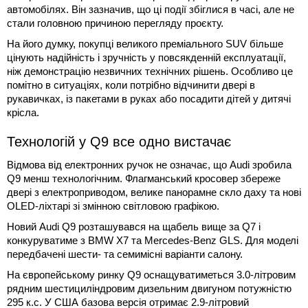
автомобілях. Він зазначив, що ці події збіглися в часі, але не
стали головною причиною перегляду проєкту.
На його думку, покупці великого преміального SUV більше
цінують надійність і зручність у повсякденній експлуатації,
ніж демонстрацію незвичних технічних рішень. Особливо це
помітно в ситуаціях, коли потрібно відчинити двері в
рукавичках, із пакетами в руках або посадити дітей у дитячі
крісла.
Технологій у Q9 все одно вистачає
Відмова від електронних ручок не означає, що Audi зробила
Q9 менш технологічним. Флагманський кросовер збереже
двері з електроприводом, велике панорамне скло даху та нові
OLED-ліхтарі зі змінною світловою графікою.
Новий Audi Q9 розташувався на щабель вище за Q7 і
конкуруватиме з BMW X7 та Mercedes-Benz GLS. Для моделі
передбачені шести- та семимісні варіанти салону.
На європейському ринку Q9 оснащуватиметься 3.0-літровим
рядним шестициліндровим дизельним двигуном потужністю
295 к.с. У США базова версія отримає 2.9-літровий