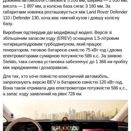
Довжина автомобіля становить 5 206 мм, ширина — 2 050 мм,
висота — 1 897 мм, а колісна база сягає 3 160 мм. За
габаритами новинка розташовується між Land Rover Defender
110 і Defender 130, хоча має нижчий кузов і довшу колісну
базу.
Виробник підтвердив дві модифікації моделі. Версія зі
збільшеним запасом ходу (EREV) оснащена 1.5-літровим
чотирициліндровим турбодвигуном, який працює
генератором, тяговою батареєю ємністю 75 кВт⋅год і двома
електромоторами сумарною потужністю 586 к.с. За заявою
Stelato, така силова установка забезпечує до 1 366 км пробігу
між заряджанням і дозаправкою.
Для тих, хто хоче повністю електричний автомобіль,
запропонують версію BEV із батареєю ємністю 120 кВт⋅год.
Вона також отримала два електромотори потужністю 586 к.с.,
а запас ходу заявлений на рівні 728 км.