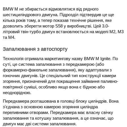
BMW M не збирається відмовлятися від рядного
шестициліндрового двигуна. Підрозділ підтвердив це ще
кілька років тому, а тепер показав технічне рішення, яке
дозволить зберегти мотор S58 у виробництві. Цей 3.0-
літровий твін-турбо двигун встановлюється на моделі M2, M3
та M4.
Запалювання з автоспорту
Технологія отримала маркетингову назву BMW M Ignite. По
суті, це система запалювання з передкамерою (або
форкамерно-факельне запалювання), яку адаптували з
гоночних двигунів. Це спеціальний тип конструкції камери
згоряння, призначений для покращення займання паливно-
повітряної суміші, особливо якщо вона є бідною або
неоднорідною.
Передкамера розташована в головці блоку циліндрів. Вона
з'єднана з основною камерою згоряння циліндра
переливними отворами. Передкамера має власну свічку
запалювання та котушку запалювання, а це означає, що
двигун має дві системи запалювання.