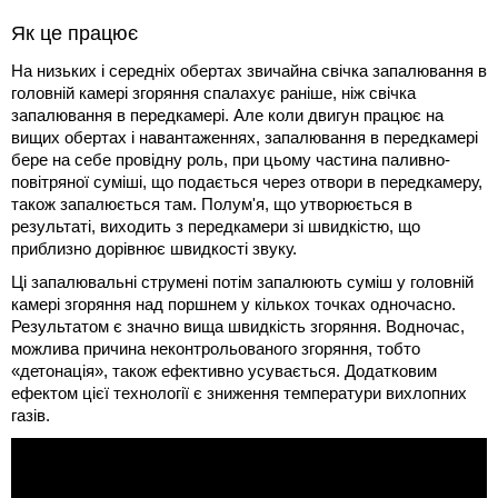
Як це працює
На низьких і середніх обертах звичайна свічка запалювання в
головній камері згоряння спалахує раніше, ніж свічка
запалювання в передкамері. Але коли двигун працює на
вищих обертах і навантаженнях, запалювання в передкамері
бере на себе провідну роль, при цьому частина паливно-
повітряної суміші, що подається через отвори в передкамеру,
також запалюється там. Полум'я, що утворюється в
результаті, виходить з передкамери зі швидкістю, що
приблизно дорівнює швидкості звуку.
Ці запалювальні струмені потім запалюють суміш у головній
камері згоряння над поршнем у кількох точках одночасно.
Результатом є значно вища швидкість згоряння. Водночас,
можлива причина неконтрольованого згоряння, тобто
«детонація», також ефективно усувається. Додатковим
ефектом цієї технології є зниження температури вихлопних
газів.