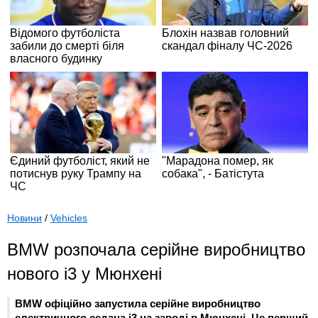
Новини
/
Vehicles
BMW розпочала серійне виробництво
нового i3 у Мюнхені
BMW офіційно запустила серійне виробництво
електричного седана i3 на заводі в Мюнхені. Це перший