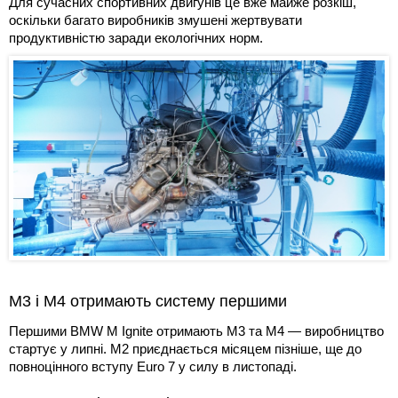
Для сучасних спортивних двигунів це вже майже розкіш,
оскільки багато виробників змушені жертвувати
продуктивністю заради екологічних норм.
M3 і M4 отримають систему першими
Першими BMW M Ignite отримають M3 та M4 — виробництво
стартує у липні. M2 приєднається місяцем пізніше, ще до
повноцінного вступу Euro 7 у силу в листопаді.