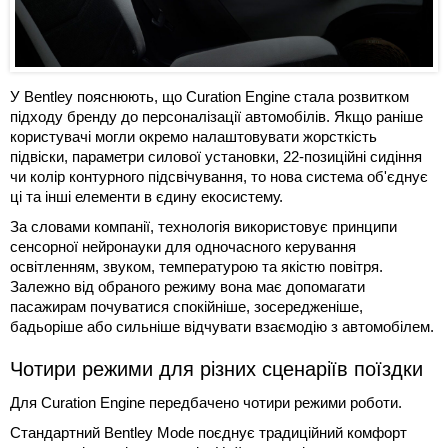
У Bentley пояснюють, що Curation Engine стала розвитком
підходу бренду до персоналізації автомобілів. Якщо раніше
користувачі могли окремо налаштовувати жорсткість
підвіски, параметри силової установки, 22-позиційні сидіння
чи колір контурного підсвічування, то нова система об'єднує
ці та інші елементи в єдину екосистему.
За словами компанії, технологія використовує принципи
сенсорної нейронауки для одночасного керування
освітленням, звуком, температурою та якістю повітря.
Залежно від обраного режиму вона має допомагати
пасажирам почуватися спокійніше, зосередженіше,
бадьоріше або сильніше відчувати взаємодію з автомобілем.
Чотири режими для різних сценаріїв поїздки
Для Curation Engine передбачено чотири режими роботи.
Стандартний Bentley Mode поєднує традиційний комфорт