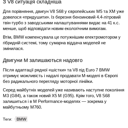
З V8 ситуація складніша
Для порівняння, двигун V8 S68 у європейських M5 та XM уже
довелося «придушити». Із березня бензиновий 4.4-літровий
твін-турбо з заводськими налаштуваннями видає на 41 к.с.
менше, щоб відповідати новим екологічним вимогам.
Втім, BMW компенсувала це потужнішим електромотором у
гібридній системі, тому сумарна віддача моделей не
змінилася.
Двигуни M залишаються надовго
Після адаптації рядної «шістки» та V8 під Euro 7 BMW
отримує можливість і надалі продавати M-моделі в Європі
без радикального перегляду моторної лінійки.
Серед майбутніх моделей уже називають наступне покоління
M3 (G84), а також новий X5 M (G95). Крім того, V8 S68
залишиться і в M Performance-моделях — зокрема у
майбутньому M760.
Теги:
BMW