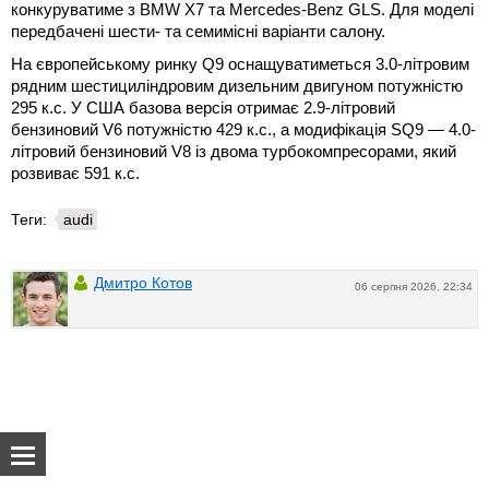
конкуруватиме з BMW X7 та Mercedes-Benz GLS. Для моделі
передбачені шести- та семимісні варіанти салону.
На європейському ринку Q9 оснащуватиметься 3.0-літровим
рядним шестициліндровим дизельним двигуном потужністю
295 к.с. У США базова версія отримає 2.9-літровий
бензиновий V6 потужністю 429 к.с., а модифікація SQ9 — 4.0-
літровий бензиновий V8 із двома турбокомпресорами, який
розвиває 591 к.с.
Теги:
audi
Дмитро Котов
06 серпня 2026, 22:34