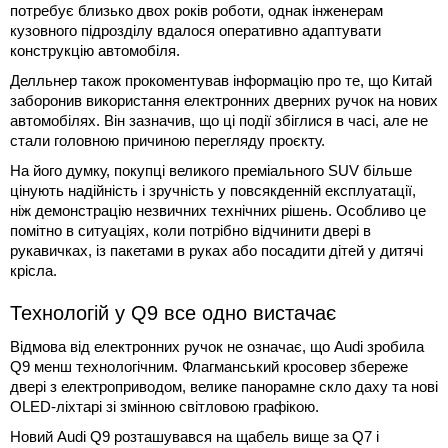
потребує близько двох років роботи, однак інженерам
кузовного підрозділу вдалося оперативно адаптувати
конструкцію автомобіля.
Делльнер також прокоментував інформацію про те, що Китай
заборонив використання електронних дверних ручок на нових
автомобілях. Він зазначив, що ці події збіглися в часі, але не
стали головною причиною перегляду проєкту.
На його думку, покупці великого преміального SUV більше
цінують надійність і зручність у повсякденній експлуатації,
ніж демонстрацію незвичних технічних рішень. Особливо це
помітно в ситуаціях, коли потрібно відчинити двері в
рукавичках, із пакетами в руках або посадити дітей у дитячі
крісла.
Технологій у Q9 все одно вистачає
Відмова від електронних ручок не означає, що Audi зробила
Q9 менш технологічним. Флагманський кросовер збереже
двері з електроприводом, велике панорамне скло даху та нові
OLED-ліхтарі зі змінною світловою графікою.
Новий Audi Q9 розташувався на щабель вище за Q7 і