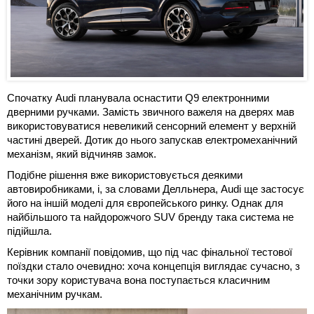
Спочатку Audi планувала оснастити Q9 електронними
дверними ручками. Замість звичного важеля на дверях мав
використовуватися невеликий сенсорний елемент у верхній
частині дверей. Дотик до нього запускав електромеханічний
механізм, який відчиняв замок.
Подібне рішення вже використовується деякими
автовиробниками, і, за словами Делльнера, Audi ще застосує
його на іншій моделі для європейського ринку. Однак для
найбільшого та найдорожчого SUV бренду така система не
підійшла.
Керівник компанії повідомив, що під час фінальної тестової
поїздки стало очевидно: хоча концепція виглядає сучасно, з
точки зору користувача вона поступається класичним
механічним ручкам.