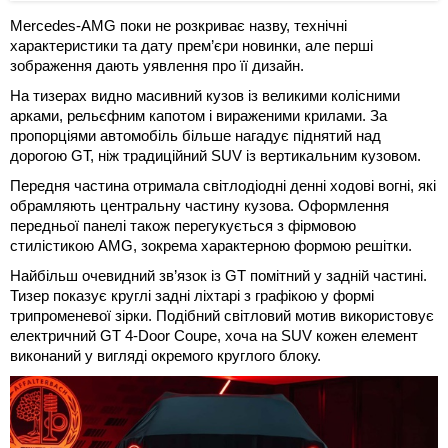
Mercedes-AMG поки не розкриває назву, технічні
характеристики та дату прем’єри новинки, але перші
зображення дають уявлення про її дизайн.
На тизерах видно масивний кузов із великими колісними
арками, рельєфним капотом і вираженими крилами. За
пропорціями автомобіль більше нагадує піднятий над
дорогою GT, ніж традиційний SUV із вертикальним кузовом.
Передня частина отримала світлодіодні денні ходові вогні, які
обрамляють центральну частину кузова. Оформлення
передньої панелі також перегукується з фірмовою
стилістикою AMG, зокрема характерною формою решітки.
Найбільш очевидний зв’язок із GT помітний у задній частині.
Тизер показує круглі задні ліхтарі з графікою у формі
трипроменевої зірки. Подібний світловий мотив використовує
електричний GT 4-Door Coupe, хоча на SUV кожен елемент
виконаний у вигляді окремого круглого блоку.