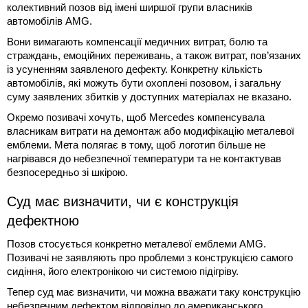
колективний позов від імені ширшої групи власників
автомобілів AMG.
Вони вимагають компенсації медичних витрат, болю та
страждань, емоційних переживань, а також витрат, пов’язаних
із усуненням заявленого дефекту. Конкретну кількість
автомобілів, які можуть бути охоплені позовом, і загальну
суму заявлених збитків у доступних матеріалах не вказано.
Окремо позивачі хочуть, щоб Mercedes компенсувала
власникам витрати на демонтаж або модифікацію металевої
емблеми. Мета полягає в тому, щоб логотип більше не
нагрівався до небезпечної температури та не контактував
безпосередньо зі шкірою.
Суд має визначити, чи є конструкція
дефектною
Позов стосується конкретно металевої емблеми AMG.
Позивачі не заявляють про проблеми з конструкцією самого
сидіння, його електронікою чи системою підігріву.
Тепер суд має визначити, чи можна вважати таку конструкцію
небезпечним дефектом відповідно до американського