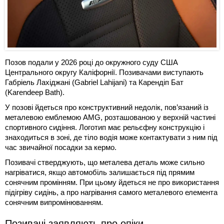
Позов подали у 2026 році до окружного суду США
Центрального округу Каліфорнії. Позивачами виступають
Габріель Лахіджані (Gabriel Lahijani) та Карендіп Бат
(Karendeep Bath).
У позові йдеться про конструктивний недолік, пов’язаний із
металевою емблемою AMG, розташованою у верхній частині
спортивного сидіння. Логотип має рельєфну конструкцію і
знаходиться в зоні, де тіло водія може контактувати з ним під
час звичайної посадки за кермо.
Позивачі стверджують, що металева деталь може сильно
нагріватися, якщо автомобіль залишається під прямим
сонячним промінням. При цьому йдеться не про використання
підігріву сидінь, а про нагрівання самого металевого елемента
сонячним випромінюванням.
Позивачі заявляють про опіки