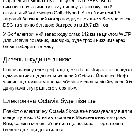
Паралельно Skoda готує і нову Octavia PHEV. Вона
використовуватиме ту саму силову установку, що й
актуальний Volkswagen Golf eHybrid. У такій системі 1.5-
літровий бензиновий мотор поєднується вже з 6-ступеневою
DSG та значно більшою батареєю на 19.7 кВт⋅год.
У Golf електричний запас ходу сягає 142 км за циклом WLTP.
Для Octavia показник, ймовірно, буде трохи нижчим через
більші габарити та масу.
Дизель нікуди не зникає
Попри активну електрифікацію, Skoda не збирається швидко
відмовлятися від дизельних версій Octavia. Йоганнес Нефт
заявив, що компанія планує зберігати «повну лінійку версій із
двигунами внутрішнього згоряння».
Електрична Octavia буде пізніше
Повністю електричну Octavia Skoda вже показувала у вигляді
концепту Vision O на автосалоні в Мюнхені минулого року.
Втім, серійна модель з’явиться ще нескоро — орієнтовно
ближче до кінця десятиліття.