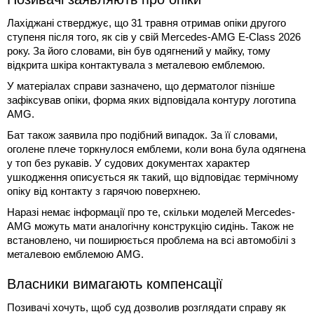
Лахіджані стверджує, що 31 травня отримав опіки другого
ступеня після того, як сів у свій Mercedes-AMG E-Class 2026
року. За його словами, він був одягнений у майку, тому
відкрита шкіра контактувала з металевою емблемою.
У матеріалах справи зазначено, що дерматолог пізніше
зафіксував опіки, форма яких відповідала контуру логотипа
AMG.
Бат також заявила про подібний випадок. За її словами,
оголене плече торкнулося емблеми, коли вона була одягнена
у топ без рукавів. У судових документах характер
ушкодження описується як такий, що відповідає термічному
опіку від контакту з гарячою поверхнею.
Наразі немає інформації про те, скільки моделей Mercedes-
AMG можуть мати аналогічну конструкцію сидінь. Також не
встановлено, чи поширюється проблема на всі автомобілі з
металевою емблемою AMG.
Власники вимагають компенсації
Позивачі хочуть, щоб суд дозволив розглядати справу як