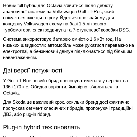
Новий full hybrid для Octavia з’явиться після дебюту
аналогічної системи на Volkswagen Golf і T-Roc, який
очікується вже цього року. Йдеться про знайому для
концерну Volkswagen схему на базі 1.5-літрового
турбомотора, електродвигуна та 7-ступеневої коробки DSG.
Система використовує батарею ємністю 1.6 кВт⋅год. На
низьких швидкостях автомобіль може рухатися переважно на
електротязі, а бензиновий двигун підключається під більшим
навантаженням.
Дві версії потужності
У Golf і T-Roc новий гібрид пропонуватиметься у версіях на
136 і 170 к.с. Обидва варіанти, ймовірно, з’являться і в
Octavia.
Для Skoda це важливий крок, оскільки бренд досі фактично
пропускав сегмент класичних гібридів, пропонуючі традиційні
ДВЗ, або plug-in гібрид.
Plug-in hybrid теж оновлять