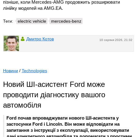
пізніше, коли Mercedes-AMG продовжить розширювати
лінійку моделей на AMG.EA.
Теги:
electric vehicle
mercedes-benz
Дмитро Котов
10 серпня 2026, 21:32
Новини
/
Technologies
Новий ШІ-асистент Ford може
проводити діагностику вашого
автомобіля
Ford почав впроваджувати нового ШІ-асистента у
застосунки Ford і Lincoln. Він може відповідати на
запитання з інструкції з експлуатації, використовувати
дані конкретного автомобіля та допомагати з простими