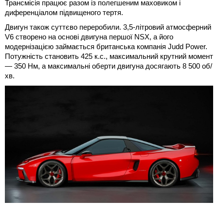
Трансмісія працює разом із полегшеним маховиком і
диференціалом підвищеного тертя.
Двигун також суттєво переробили. 3,5-літровий атмосферний
V6 створено на основі двигуна першої NSX, а його
модернізацією займається британська компанія Judd Power.
Потужність становить 425 к.с., максимальний крутний момент
— 350 Нм, а максимальні оберти двигуна досягають 8 500 об/
хв.