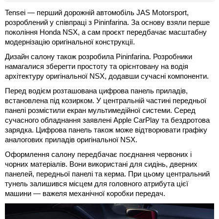
Tensei — перший дорожній автомобіль JAS Motorsport,
розроблений у співпраці з Pininfarina. За основу взяли перше
покоління Honda NSX, а сам проєкт передбачає масштабну
модернізацію оригінальної конструкції.
Дизайн салону також розробила Pininfarina. Розробники
намагалися зберегти простоту та орієнтовану на водія
архітектуру оригінальної NSX, додавши сучасні компоненти.
Перед водієм розташована цифрова панель приладів,
встановлена під козирком. У центральній частині передньої
панелі розмістили екран мультимедійної системи. Серед
сучасного обладнання заявлені Apple CarPlay та бездротова
зарядка. Цифрова панель також може відтворювати графіку
аналогових приладів оригінальної NSX.
Оформлення салону передбачає поєднання червоних і
чорних матеріалів. Вони використані для сидінь, дверних
панелей, передньої панелі та керма. При цьому центральний
тунель залишився місцем для головного атрибута цієї
машини — важеля механічної коробки передач.