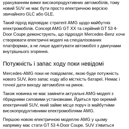
урахуванням вимог високопродуктивних автомобілів, тому
новий SUV не має бути просто електричною версією
звичайного GLC або GLE.
Такий підхід відповідає стратегії AMG щодо майбутніх
електромобілів. Concept AMG GT XX та серійний GT 53 4-
Door Coupe демонструють, що підрозділ Mercedes-Benz хоче
створювати електричні моделі на спеціалізованих
платформах, а не лише адаптувати автомобілі з двигунами
внутрішнього згоряння.
Потужність і запас ходу поки невідомі
Mercedes-AMG поки не повідомляє, якою буде потужність
нового SUV, його запас ходу або місткість батареї. Немає і
точної дати виходу автомобіля на ринок.
Також новинка не має замінити актуальні AMG-моделі з
гібридними силовими установками. Йдеться про окремий
електричний SUV, який займе місце поруч із майбутніми
високопродуктивними електромобілями AMG.
Першою новою електричною моделлю AMG у цьому
напрямку має стати GT 53 4-Door Coupe. SUV з’явиться