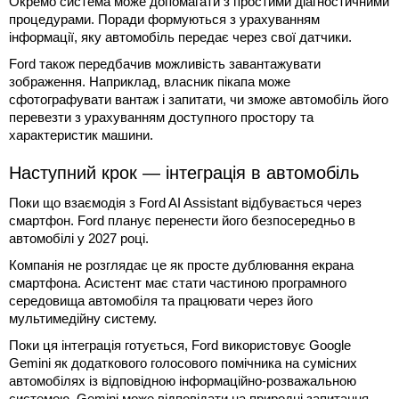
Окремо система може допомагати з простими діагностичними
процедурами. Поради формуються з урахуванням
інформації, яку автомобіль передає через свої датчики.
Ford також передбачив можливість завантажувати
зображення. Наприклад, власник пікапа може
сфотографувати вантаж і запитати, чи зможе автомобіль його
перевезти з урахуванням доступного простору та
характеристик машини.
Наступний крок — інтеграція в автомобіль
Поки що взаємодія з Ford AI Assistant відбувається через
смартфон. Ford планує перенести його безпосередньо в
автомобілі у 2027 році.
Компанія не розглядає це як просте дублювання екрана
смартфона. Асистент має стати частиною програмного
середовища автомобіля та працювати через його
мультимедійну систему.
Поки ця інтеграція готується, Ford використовує Google
Gemini як додаткового голосового помічника на сумісних
автомобілях із відповідною інформаційно-розважальною
системою. Gemini може відповідати на природні запитання,