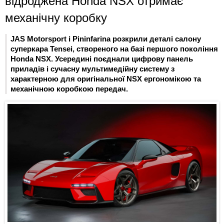
відроджена Honda NSX отримає
механічну коробку
JAS Motorsport і Pininfarina розкрили деталі салону
суперкара Tensei, створеного на базі першого покоління
Honda NSX. Усередині поєднали цифрову панель
приладів і сучасну мультимедійну систему з
характерною для оригінальної NSX ергономікою та
механічною коробкою передач.