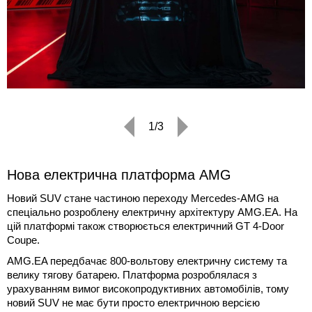
1/3
Нова електрична платформа AMG
Новий SUV стане частиною переходу Mercedes-AMG на
спеціально розроблену електричну архітектуру AMG.EA. На
цій платформі також створюється електричний GT 4-Door
Coupe.
AMG.EA передбачає 800-вольтову електричну систему та
велику тягову батарею. Платформа розроблялася з
урахуванням вимог високопродуктивних автомобілів, тому
новий SUV не має бути просто електричною версією