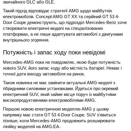
звичайного GLC або GLE.
Такий підхід відповідає стратегії AMG щодо майбутніх
електромобілів. Concept AMG GT XX та серійний GT 53 4-
Door Coupe демонструють, що підрозділ Mercedes-Benz хоче
створювати електричні моделі на спеціалізованих
платформах, а не лише адаптувати автомобілі з двигунами
внутрішнього згоряння.
Потужність і запас ходу поки невідомі
Mercedes-AMG поки не повідомляє, якою буде потужність
нового SUV, його запас ходу або місткість батареї. Немає і
точної дати виходу автомобіля на ринок.
Також новинка не має замінити актуальні AMG-моделі з
гібридними силовими установками. Йдеться про окремий
електричний SUV, який займе місце поруч із майбутніми
високопродуктивними електромобілями AMG.
Першою новою електричною моделлю AMG у цьому
напрямку має стати GT 53 4-Door Coupe. SUV з’явиться
пізніше, коли Mercedes-AMG продовжить розширювати
лінійку моделей на AMG.EA.