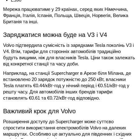
Мережа працюватиме у 29 країнах, серед яких Німеччина,
Франція, Італія, Іспанія, Польща, Швеція, Норвегія, Велика
Британія та інші.
Заряджатися можна буде на V3 і V4
Volvo підтвердила сумісність із зарядками Tesla поколінь V3 і
V4. Втім, тарифи для сторонніх автомобілів традиційно
будуть вищими, ніж для власників Tesla. Ціни також залежать
від конкретної станції та часу доби.
Наприклад, на станції Supercharger в Арезе біля Мілана, де
встановлено 20 зарядок потужністю до 250 кВт, власники
Tesla платять €0.44/кВт⋅год у нічний період і €0.51/кВт⋅год у
решту часу. Для автомобілів інших брендів тарифи
становлять €0.61 та €0.72/кВт⋅год відповідно.
Важливий крок для Volvo
Розширення доступу до Supercharger може суттєво
спростити використання електромобілів Volvo на далеких
маршрутах. Особливо це актуально для південних і східних