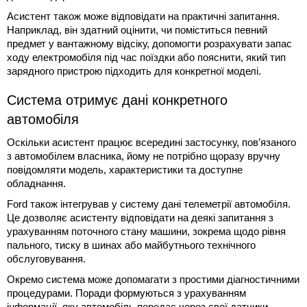
Асистент також може відповідати на практичні запитання.
Наприклад, він здатний оцінити, чи поміститься певний
предмет у вантажному відсіку, допомогти розрахувати запас
ходу електромобіля під час поїздки або пояснити, який тип
зарядного пристрою підходить для конкретної моделі.
Система отримує дані конкретного
автомобіля
Оскільки асистент працює всередині застосунку, пов’язаного
з автомобілем власника, йому не потрібно щоразу вручну
повідомляти модель, характеристики та доступне
обладнання.
Ford також інтегрував у систему дані телеметрії автомобіля.
Це дозволяє асистенту відповідати на деякі запитання з
урахуванням поточного стану машини, зокрема щодо рівня
пального, тиску в шинах або майбутнього технічного
обслуговування.
Окремо система може допомагати з простими діагностичними
процедурами. Поради формуються з урахуванням
інформації, яку автомобіль передає через свої датчики.