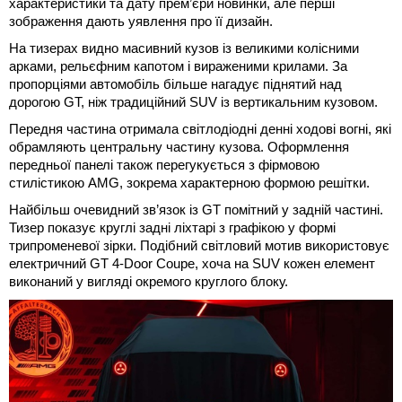
характеристики та дату прем’єри новинки, але перші
зображення дають уявлення про її дизайн.
На тизерах видно масивний кузов із великими колісними
арками, рельєфним капотом і вираженими крилами. За
пропорціями автомобіль більше нагадує піднятий над
дорогою GT, ніж традиційний SUV із вертикальним кузовом.
Передня частина отримала світлодіодні денні ходові вогні, які
обрамляють центральну частину кузова. Оформлення
передньої панелі також перегукується з фірмовою
стилістикою AMG, зокрема характерною формою решітки.
Найбільш очевидний зв’язок із GT помітний у задній частині.
Тизер показує круглі задні ліхтарі з графікою у формі
трипроменевої зірки. Подібний світловий мотив використовує
електричний GT 4-Door Coupe, хоча на SUV кожен елемент
виконаний у вигляді окремого круглого блоку.