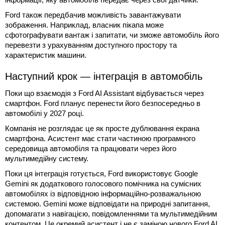
Ford також передбачив можливість завантажувати
зображення. Наприклад, власник пікапа може
сфотографувати вантаж і запитати, чи зможе автомобіль його
перевезти з урахуванням доступного простору та
характеристик машини.
Наступний крок — інтеграція в автомобіль
Поки що взаємодія з Ford AI Assistant відбувається через
смартфон. Ford планує перенести його безпосередньо в
автомобілі у 2027 році.
Компанія не розглядає це як просте дублювання екрана
смартфона. Асистент має стати частиною програмного
середовища автомобіля та працювати через його
мультимедійну систему.
Поки ця інтеграція готується, Ford використовує Google
Gemini як додаткового голосового помічника на сумісних
автомобілях із відповідною інформаційно-розважальною
системою. Gemini може відповідати на природні запитання,
допомагати з навігацією, повідомленнями та мультимедійним
контентом. Це окремий асистент і не є заміною нового Ford AI