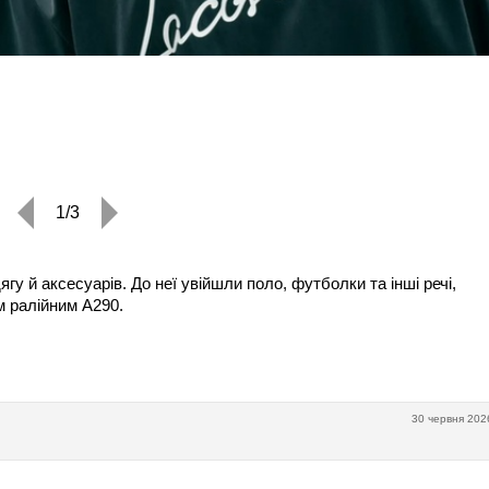
1/3
у й аксесуарів. До неї увійшли поло, футболки та інші речі,
м ралійним A290.
30 червня 202