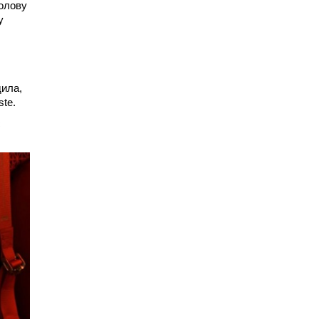
голову
у
дила,
ste.
с