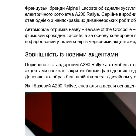
Французькі бренди Alpine і Lacoste об'єднали зусилл
електричного хот-хетча A290 Rallye. Серійне виробн
став однією з найяскравіших дизайнерських робіт обо
Автомобіль отримав назву «Beware of the Crocodile 
фірмовий крокодил Lacoste, а за основу кольорової 
пофарбований у білий колір із червоними акцентами, 
Зовнішність із новими акцентами
Порівняно зі стандартним A290 Rallye автомобіль от
акцентами навколо закритих блоків фар і денних ходо
Доповнюють образ білі ралійні колеса з дизайном у 
Як і базовий A290 Rallye, спеціальна версія оснащен