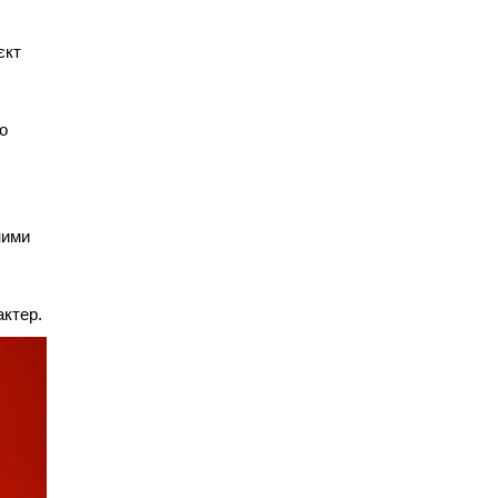
єкт
о
ними
актер.