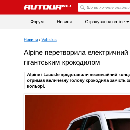
Форум
Новини
Страхування on-line
Новини
/
Vehicles
Alpine перетворила електричний 
гігантським крокодилом
Alpine і Lacoste представили незвичайний конц
отримав величезну голову крокодила замість з
кольорі.