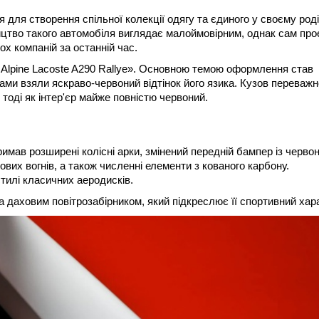
я для створення спільної колекції одягу та єдиного у своєму роді
ицтво такого автомобіля виглядає малоймовірним, однак сам про
х компаній за останній час.
– Alpine Lacoste A290 Rallye». Основною темою оформлення став
гами взяли яскраво-червоний відтінок його язика. Кузов переважн
тоді як інтер'єр майже повністю червоний.
римав розширені колісні арки, змінений передній бампер із черво
вих вогнів, а також численні елементи з кованого карбону.
стилі класичних аеродисків.
а даховим повітрозабірником, який підкреслює її спортивний хар