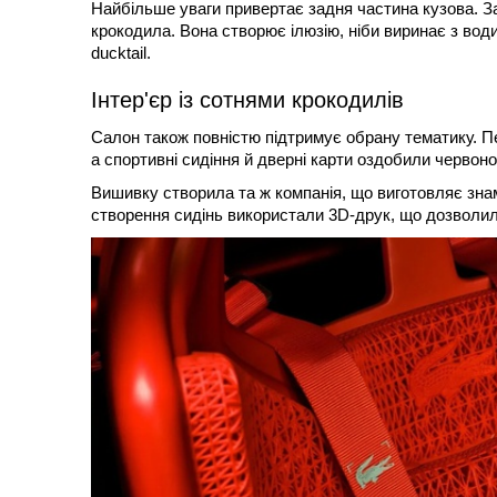
Найбільше уваги привертає задня частина кузова. За
крокодила. Вона створює ілюзію, ніби виринає з вод
ducktail.
Інтер'єр із сотнями крокодилів
Салон також повністю підтримує обрану тематику. 
а спортивні сидіння й дверні карти оздобили червоно
Вишивку створила та ж компанія, що виготовляє знам
створення сидінь використали 3D-друк, що дозволил