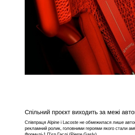
Спільний проєкт виходить за межі авт
Співпраця Alpine і Lacoste не обмежилася лише авто
рекламний ролик, головними героями якого стали амба
Формулі-1 П'єр Гаслі (Pierre Gasly).