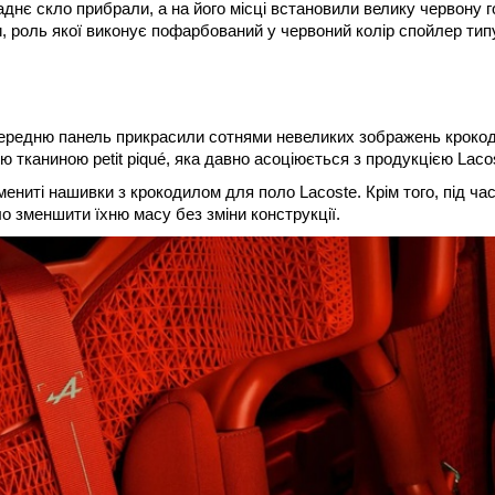
днє скло прибрали, а на його місці встановили велику червону 
и, роль якої виконує пофарбований у червоний колір спойлер тип
Передню панель прикрасили сотнями невеликих зображень кроко
ю тканиною petit piqué, яка давно асоціюється з продукцією Laco
ениті нашивки з крокодилом для поло Lacoste. Крім того, під ча
о зменшити їхню масу без зміни конструкції.