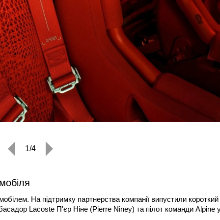
1/4
омобіля
мобілем. На підтримку партнерства компанії випустили короткий
садор Lacoste П'єр Ніне (Pierre Niney) та пілот команди Alpine 