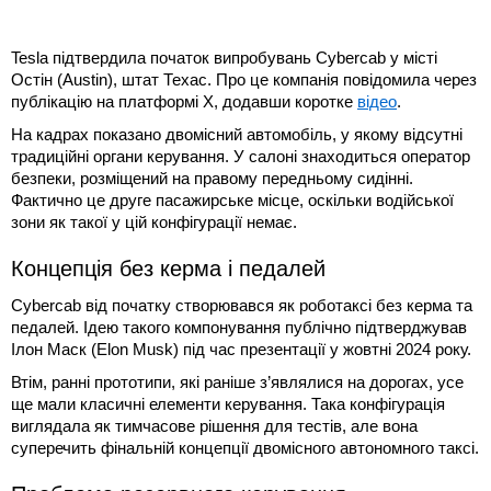
Tesla підтвердила початок випробувань Cybercab у місті
Остін (Austin), штат Техас. Про це компанія повідомила через
публікацію на платформі X, додавши коротке
відео
.
На кадрах показано двомісний автомобіль, у якому відсутні
традиційні органи керування. У салоні знаходиться оператор
безпеки, розміщений на правому передньому сидінні.
Фактично це друге пасажирське місце, оскільки водійської
зони як такої у цій конфігурації немає.
Концепція без керма і педалей
Cybercab від початку створювався як роботаксі без керма та
педалей. Ідею такого компонування публічно підтверджував
Ілон Маск (Elon Musk) під час презентації у жовтні 2024 року.
Втім, ранні прототипи, які раніше з’являлися на дорогах, усе
ще мали класичні елементи керування. Така конфігурація
виглядала як тимчасове рішення для тестів, але вона
суперечить фінальній концепції двомісного автономного таксі.