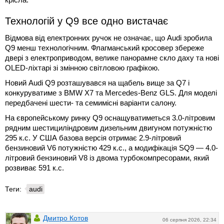
Технологій у Q9 все одно вистачає
Відмова від електронних ручок не означає, що Audi зробила
Q9 менш технологічним. Флагманський кросовер збереже
двері з електроприводом, велике панорамне скло даху та нові
OLED-ліхтарі зі змінною світловою графікою.
Новий Audi Q9 розташувався на щабель вище за Q7 і
конкуруватиме з BMW X7 та Mercedes-Benz GLS. Для моделі
передбачені шести- та семимісні варіанти салону.
На європейському ринку Q9 оснащуватиметься 3.0-літровим
рядним шестициліндровим дизельним двигуном потужністю
295 к.с. У США базова версія отримає 2.9-літровий
бензиновий V6 потужністю 429 к.с., а модифікація SQ9 — 4.0-
літровий бензиновий V8 із двома турбокомпресорами, який
розвиває 591 к.с.
Теги:
audi
Дмитро Котов
06 серпня 2026, 22:34