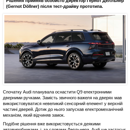
Рішення прийняв особисто директор Гернот Делльнер
(Gernot Döllner) після тест-драйву прототипа.
Спочатку Audi планувала оснастити Q9 електронними
дверними ручками. Замість звичного важеля на дверях мав
використовуватися невеликий сенсорний елемент у верхній
частині дверей. Дотик до нього запускав електромеханічний
механізм, який відчиняв замок.
Подібне рішення вже використовується деякими
автовиробниками, і, за словами Делльнера, Audi ще застосує