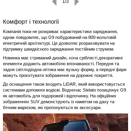
1/3
Комфорт і технології
Компанія поки не розкриває характеристики заряджання,
однак повідомляє, що G9 побудований на 800-вольтовій
електричній архітектурі. Це дозволяє розраховувати на
підтримку швидкісного заряджання постійним струмом.
Новинка має стриманий дизайн, хоча сріблясті декоративні
елементи додають автомобілю впізнаваності. Передня та
задня світлодіодна оптика має вузьку форму, а передні фари
можуть проєктувати зображення на дорожнє покриття.
До оснащення також входить LiDAR, який використовується
системами допомоги водієві. Водночас Stelato позиціонує G9
як автомобіль для подорожей і відпочинку. На офіційних
зображеннях SUV демонструють із наметом на даху та
бічним маркізом, які пропонуються як аксесуари.