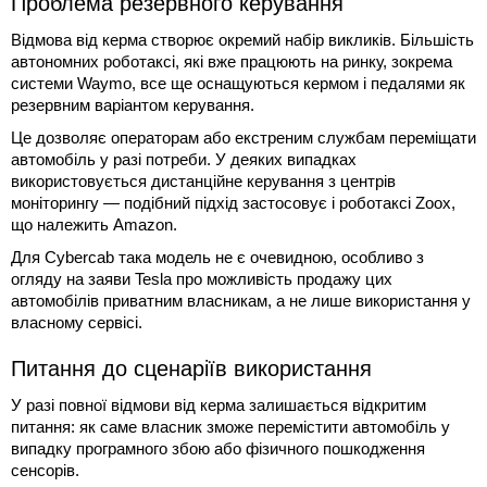
Проблема резервного керування
Відмова від керма створює окремий набір викликів. Більшість
автономних роботаксі, які вже працюють на ринку, зокрема
системи Waymo, все ще оснащуються кермом і педалями як
резервним варіантом керування.
Це дозволяє операторам або екстреним службам переміщати
автомобіль у разі потреби. У деяких випадках
використовується дистанційне керування з центрів
моніторингу — подібний підхід застосовує і роботаксі Zoox,
що належить Amazon.
Для Cybercab така модель не є очевидною, особливо з
огляду на заяви Tesla про можливість продажу цих
автомобілів приватним власникам, а не лише використання у
власному сервісі.
Питання до сценаріїв використання
У разі повної відмови від керма залишається відкритим
питання: як саме власник зможе перемістити автомобіль у
випадку програмного збою або фізичного пошкодження
сенсорів.