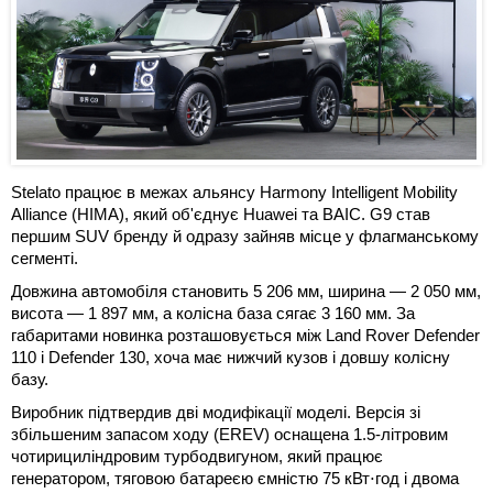
Stelato працює в межах альянсу Harmony Intelligent Mobility
Alliance (HIMA), який об'єднує Huawei та BAIC. G9 став
першим SUV бренду й одразу зайняв місце у флагманському
сегменті.
Довжина автомобіля становить 5 206 мм, ширина — 2 050 мм,
висота — 1 897 мм, а колісна база сягає 3 160 мм. За
габаритами новинка розташовується між Land Rover Defender
110 і Defender 130, хоча має нижчий кузов і довшу колісну
базу.
Виробник підтвердив дві модифікації моделі. Версія зі
збільшеним запасом ходу (EREV) оснащена 1.5-літровим
чотирициліндровим турбодвигуном, який працює
генератором, тяговою батареєю ємністю 75 кВт⋅год і двома