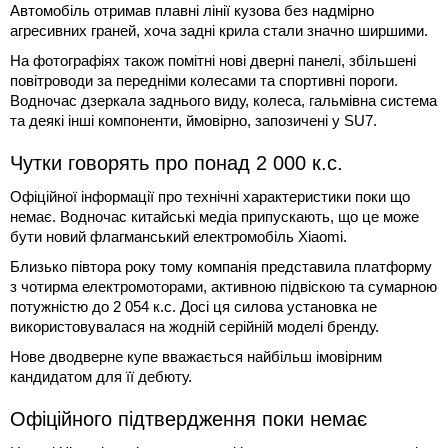
Автомобіль отримав плавні лінії кузова без надмірно
агресивних граней, хоча задні крила стали значно ширшими.
На фотографіях також помітні нові дверні панелі, збільшені
повітроводи за передніми колесами та спортивні пороги.
Водночас дзеркала заднього виду, колеса, гальмівна система
та деякі інші компоненти, ймовірно, запозичені у SU7.
Чутки говорять про понад 2 000 к.с.
Офіційної інформації про технічні характеристики поки що
немає. Водночас китайські медіа припускають, що це може
бути новий флагманський електромобіль Xiaomi.
Близько півтора року тому компанія представила платформу
з чотирма електромоторами, активною підвіскою та сумарною
потужністю до 2 054 к.с. Досі ця силова установка не
використовувалася на жодній серійній моделі бренду.
Нове дводверне купе вважається найбільш імовірним
кандидатом для її дебюту.
Офіційного підтвердження поки немає