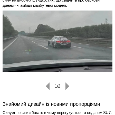
силу на високих швидкостях, що свідчить про серйозні
динамічні амбіції майбутньої моделі.
1/2
Знайомий дизайн із новими пропорціями
Силует новинки багато в чому перегукується із седаном SU7.