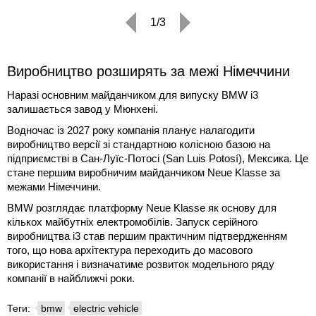
1/3
Виробництво розширять за межі Німеччини
Наразі основним майданчиком для випуску BMW i3
залишається завод у Мюнхені.
Водночас із 2027 року компанія планує налагодити
виробництво версії зі стандартною колісною базою на
підприємстві в Сан-Луїс-Потосі (San Luis Potosí), Мексика. Це
стане першим виробничим майданчиком Neue Klasse за
межами Німеччини.
BMW розглядає платформу Neue Klasse як основу для
кількох майбутніх електромобілів. Запуск серійного
виробництва i3 став першим практичним підтвердженням
того, що нова архітектура переходить до масового
використання і визначатиме розвиток модельного ряду
компанії в найближчі роки.
Теги:
bmw
electric vehicle