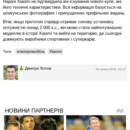
Наразі Xiaomi не підтвердила ані існування нового купе, ані
його технічні характеристики. Вся інформація базується на
шпигунських фотографіях і припущеннях профільних видань.
Втім, якщо прототип справді отримає силову установку
потужністю понад 2 000 к.с., він може стати найпотужнішою
моделлю в історії Xiaomi та вийти на територію, де сьогодні
домінують виробники спортивних і суперкарів.
Теги:
електромобіль
Xiaomi
Дмитро Котов
02 липня 2026, 21:17