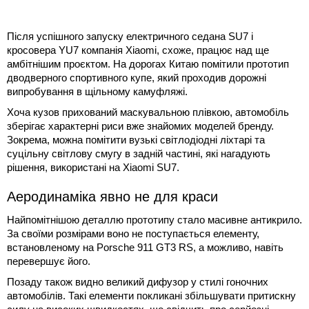
Після успішного запуску електричного седана SU7 і
кросовера YU7 компанія Xiaomi, схоже, працює над ще
амбітнішим проєктом. На дорогах Китаю помітили прототип
дводверного спортивного купе, який проходив дорожні
випробування в щільному камуфляжі.
Хоча кузов прихований маскувальною плівкою, автомобіль
зберігає характерні риси вже знайомих моделей бренду.
Зокрема, можна помітити вузькі світлодіодні ліхтарі та
суцільну світлову смугу в задній частині, які нагадують
рішення, використані на Xiaomi SU7.
Аеродинаміка явно не для краси
Найпомітнішою деталлю прототипу стало масивне антикрило.
За своїми розмірами воно не поступається елементу,
встановленому на Porsche 911 GT3 RS, а можливо, навіть
перевершує його.
Позаду також видно великий дифузор у стилі гоночних
автомобілів. Такі елементи покликані збільшувати притискну