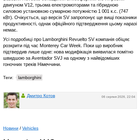
двигуном V12, трьома електромоторами та гібридною
силовою установкою сумарною потужністю 1 001 к.с. (747
кВт). Очікується, що версія SV запропонує ще вищі показники
продуктивності, однак офіційного підтвердження цьому наразі
немає.
Усі подробиці про Lamborghini Revuelto SV компанія обіцяє
розкрити під час Monterey Car Week. Поки що виробник
підтвердив лише одне: нова модифікація виявилася помітно
швидшою за Aventador SVJ на одному з найвідоміших
гоночних треків Німеччини.
Теги:
lamborghini
Дмитро Котов
06 серпня 2026, 22:04
Новини
/
Vehicles