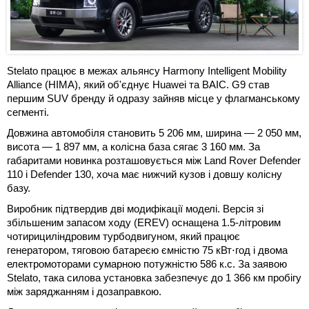
Stelato працює в межах альянсу Harmony Intelligent Mobility
Alliance (HIMA), який об'єднує Huawei та BAIC. G9 став
першим SUV бренду й одразу зайняв місце у флагманському
сегменті.
Довжина автомобіля становить 5 206 мм, ширина — 2 050 мм,
висота — 1 897 мм, а колісна база сягає 3 160 мм. За
габаритами новинка розташовується між Land Rover Defender
110 і Defender 130, хоча має нижчий кузов і довшу колісну
базу.
Виробник підтвердив дві модифікації моделі. Версія зі
збільшеним запасом ходу (EREV) оснащена 1.5-літровим
чотирициліндровим турбодвигуном, який працює
генератором, тяговою батареєю ємністю 75 кВт⋅год і двома
електромоторами сумарною потужністю 586 к.с. За заявою
Stelato, така силова установка забезпечує до 1 366 км пробігу
між заряджанням і дозаправкою.