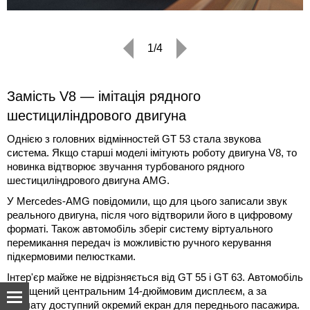
1/4
Замість V8 — імітація рядного
шестициліндрового двигуна
Однією з головних відмінностей GT 53 стала звукова
система. Якщо старші моделі імітують роботу двигуна V8, то
новинка відтворює звучання турбованого рядного
шестициліндрового двигуна AMG.
У Mercedes-AMG повідомили, що для цього записали звук
реального двигуна, після чого відтворили його в цифровому
форматі. Також автомобіль зберіг систему віртуального
перемикання передач із можливістю ручного керування
підкермовими пелюстками.
Інтер'єр майже не відрізняється від GT 55 і GT 63. Автомобіль
оснащений центральним 14-дюймовим дисплеєм, а за
доплату доступний окремий екран для переднього пасажира.