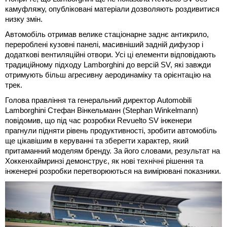
камуфляжу, опубліковані матеріали дозволяють роздивитися
низку змін.
Автомобіль отримав велике стаціонарне заднє антикрило,
перероблені кузовні панелі, масивніший задній дифузор і
додаткові вентиляційні отвори. Усі ці елементи відповідають
традиційному підходу Lamborghini до версій SV, які завжди
отримують більш агресивну аеродинаміку та орієнтацію на
трек.
Голова правління та генеральний директор Automobili
Lamborghini Стефан Вінкельманн (Stephan Winkelmann)
повідомив, що під час розробки Revuelto SV інженери
прагнули підняти рівень продуктивності, зробити автомобіль
ще цікавішим в керуванні та зберегти характер, який
притаманний моделям бренду. За його словами, результат на
Хоккенхаймринзі демонструє, як нові технічні рішення та
інженерні розробки перетворюються на вимірювані показники.