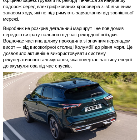
офіційно зареєстрували як рекорд Гіннесса за найдовшу
подорож серед електрифікованих кросоверів зі збільшеним
запасом ходу, які не підтримують заряджання від зовнішньої
мережі.
Виробник не розкрив детальний маршрут і не повідомив
середню витрату пального під час рекордної поїздки.
Водночас частина шляху проходила зі значним перепадом
висот — від високогірної столиці Колумбії до рівня моря. Це
дозволило активніше використовувати систему
рекуперативного гальмування, яка повертає частину енергії
до акумулятора під час спусків.