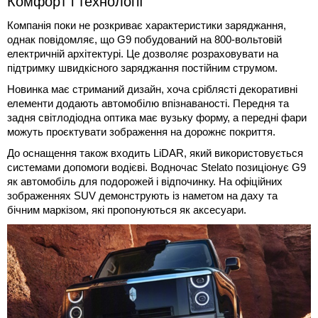
Комфорт і технології
Компанія поки не розкриває характеристики заряджання,
однак повідомляє, що G9 побудований на 800-вольтовій
електричній архітектурі. Це дозволяє розраховувати на
підтримку швидкісного заряджання постійним струмом.
Новинка має стриманий дизайн, хоча сріблясті декоративні
елементи додають автомобілю впізнаваності. Передня та
задня світлодіодна оптика має вузьку форму, а передні фари
можуть проєктувати зображення на дорожнє покриття.
До оснащення також входить LiDAR, який використовується
системами допомоги водієві. Водночас Stelato позиціонує G9
як автомобіль для подорожей і відпочинку. На офіційних
зображеннях SUV демонструють із наметом на даху та
бічним маркізом, які пропонуються як аксесуари.