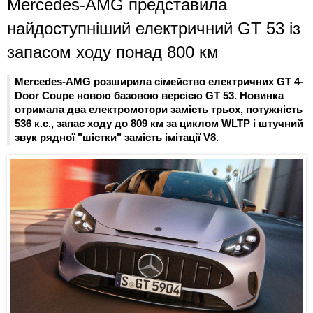
Mercedes-AMG представила
найдоступніший електричний GT 53 із
запасом ходу понад 800 км
Mercedes-AMG розширила сімейство електричних GT 4-
Door Coupe новою базовою версією GT 53. Новинка
отримала два електромотори замість трьох, потужність
536 к.с., запас ходу до 809 км за циклом WLTP і штучний
звук рядної "шістки" замість імітації V8.