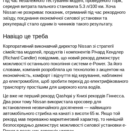
Під час незалежного тестування моделі, проведеного торік,
середня витрата пального становила 5.3 л/100 км. Хоча
Nissan не розкриває показник, отриманий під час рекордного
заїзду, поєднання економічної силової установки та
рекуперації стало одним із чинників такого результату.
Навіщо це треба
Корпоративний виконавчий директор Nissan зі стратегії
сімейства моделей, продуктів і компонентів Річард Кендлер
(Richard Candler) повідомив, що новий рекорд демонструє
можливості останнього покоління системи e-Power. За його
словами, компанія розробляла цю технологію з акцентом на
економічність, комфорт і відчуття від керування, наближені
до електромобіля, щоб зробити перехід до електрифікованого
транспорту простішим для широкого кола водіїв.
Це вже не перший рекорд Qashqai у Книзі рекордів Гіннесса.
Два роки тому Nissan використала кросовер для
встановлення незвичайного досягнення — найвищого
автомобільного стрибка на канаті з висоти 65 м. Якщо той
рекорд мав переважно маркетинговий характер, то нинішній
безпосередньо демонструє можливості силової установки e-
Power в реальних дорожніх умовах.