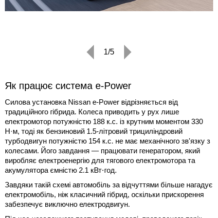
1/5
Як працює система e-Power
Силова установка Nissan e-Power відрізняється від
традиційного гібрида. Колеса приводить у рух лише
електромотор потужністю 188 к.с. із крутним моментом 330
Н·м, тоді як бензиновий 1.5-літровий трициліндровий
турбодвигун потужністю 154 к.с. не має механічного зв'язку з
колесами. Його завдання — працювати генератором, який
виробляє електроенергію для тягового електромотора та
акумулятора ємністю 2.1 кВт⋅год.
Завдяки такій схемі автомобіль за відчуттями більше нагадує
електромобіль, ніж класичний гібрид, оскільки прискорення
забезпечує виключно електродвигун.