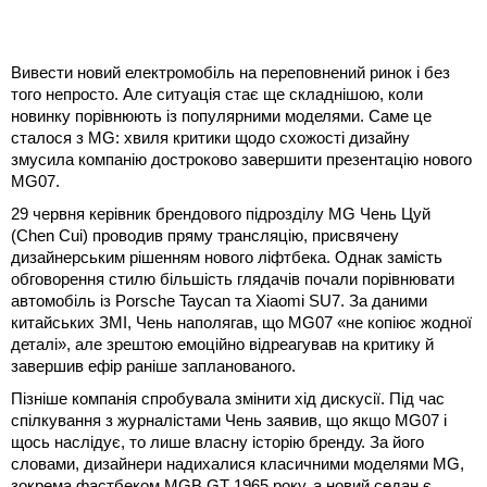
Вивести новий електромобіль на переповнений ринок і без
того непросто. Але ситуація стає ще складнішою, коли
новинку порівнюють із популярними моделями. Саме це
сталося з MG: хвиля критики щодо схожості дизайну
змусила компанію достроково завершити презентацію нового
MG07.
29 червня керівник брендового підрозділу MG Чень Цуй
(Chen Cui) проводив пряму трансляцію, присвячену
дизайнерським рішенням нового ліфтбека. Однак замість
обговорення стилю більшість глядачів почали порівнювати
автомобіль із Porsche Taycan та Xiaomi SU7. За даними
китайських ЗМІ, Чень наполягав, що MG07 «не копіює жодної
деталі», але зрештою емоційно відреагував на критику й
завершив ефір раніше запланованого.
Пізніше компанія спробувала змінити хід дискусії. Під час
спілкування з журналістами Чень заявив, що якщо MG07 і
щось наслідує, то лише власну історію бренду. За його
словами, дизайнери надихалися класичними моделями MG,
зокрема фастбеком MGB GT 1965 року, а новий седан є