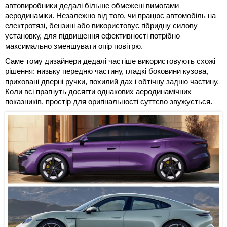
автовиробники дедалі більше обмежені вимогами
аеродинаміки. Незалежно від того, чи працює автомобіль на
електротязі, бензині або використовує гібридну силову
установку, для підвищення ефективності потрібно
максимально зменшувати опір повітрю.
Саме тому дизайнери дедалі частіше використовують схожі
рішення: низьку передню частину, гладкі боковини кузова,
приховані дверні ручки, похилий дах і обтічну задню частину.
Коли всі прагнуть досягти однакових аеродинамічних
показників, простір для оригінальності суттєво звужується.