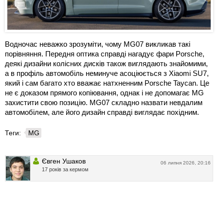
Водночас неважко зрозуміти, чому MG07 викликав такі
порівняння. Передня оптика справді нагадує фари Porsche,
деякі дизайни колісних дисків також виглядають знайомими,
а в профіль автомобіль неминуче асоціюється з Xiaomi SU7,
який і сам багато хто вважає натхненним Porsche Taycan. Це
не є доказом прямого копіювання, однак і не допомагає MG
захистити свою позицію. MG07 складно назвати невдалим
автомобілем, але його дизайн справді виглядає похідним.
Теги:
MG
Євген Ушаков
06 липня 2026, 20:16
17 років за кермом