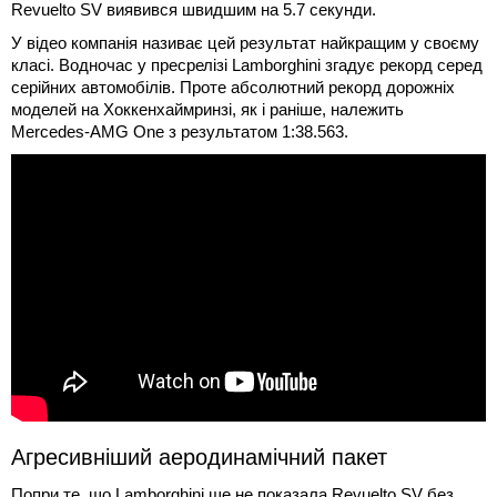
Revuelto SV виявився швидшим на 5.7 секунди.
У відео компанія називає цей результат найкращим у своєму
класі. Водночас у пресрелізі Lamborghini згадує рекорд серед
серійних автомобілів. Проте абсолютний рекорд дорожніх
моделей на Хоккенхаймринзі, як і раніше, належить
Mercedes-AMG One з результатом 1:38.563.
Агресивніший аеродинамічний пакет
Попри те, що Lamborghini ще не показала Revuelto SV без