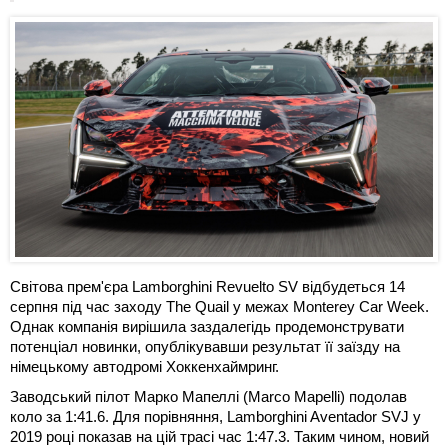
Світова прем'єра Lamborghini Revuelto SV відбудеться 14
серпня під час заходу The Quail у межах Monterey Car Week.
Однак компанія вирішила заздалегідь продемонструвати
потенціал новинки, опублікувавши результат її заїзду на
німецькому автодромі Хоккенхаймринг.
Заводський пілот Марко Мапеллі (Marco Mapelli) подолав
коло за 1:41.6. Для порівняння, Lamborghini Aventador SVJ у
2019 році показав на цій трасі час 1:47.3. Таким чином, новий