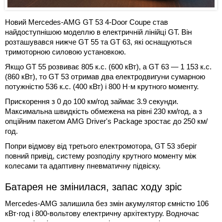
Новий Mercedes-AMG GT 53 4-Door Coupe став
найдоступнішою моделлю в електричній лінійці GT. Він
розташувався нижче GT 55 та GT 63, які оснащуються
тримоторною силовою установкою.
Якщо GT 55 розвиває 805 к.с. (600 кВт), а GT 63 — 1 153 к.с.
(860 кВт), то GT 53 отримав два електродвигуни сумарною
потужністю 536 к.с. (400 кВт) і 800 Н·м крутного моменту.
Прискорення з 0 до 100 км/год займає 3.9 секунди.
Максимальна швидкість обмежена на рівні 230 км/год, а з
опційним пакетом AMG Driver's Package зростає до 250 км/
год.
Попри відмову від третього електромотора, GT 53 зберіг
повний привід, систему розподілу крутного моменту між
колесами та адаптивну пневматичну підвіску.
Батарея не змінилася, запас ходу зріс
Mercedes-AMG залишила без змін акумулятор ємністю 106
кВт⋅год і 800-вольтову електричну архітектуру. Водночас