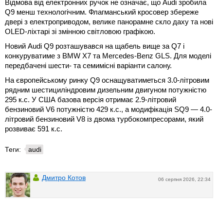
Відмова від електронних ручок не означає, що Audi зробила
Q9 менш технологічним. Флагманський кросовер збереже
двері з електроприводом, велике панорамне скло даху та нові
OLED-ліхтарі зі змінною світловою графікою.
Новий Audi Q9 розташувався на щабель вище за Q7 і
конкуруватиме з BMW X7 та Mercedes-Benz GLS. Для моделі
передбачені шести- та семимісні варіанти салону.
На європейському ринку Q9 оснащуватиметься 3.0-літровим
рядним шестициліндровим дизельним двигуном потужністю
295 к.с. У США базова версія отримає 2.9-літровий
бензиновий V6 потужністю 429 к.с., а модифікація SQ9 — 4.0-
літровий бензиновий V8 із двома турбокомпресорами, який
розвиває 591 к.с.
Теги:
audi
Дмитро Котов
06 серпня 2026, 22:34