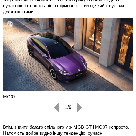
сучасною інтерпретацією фірмового стилю, який існує вже
десятиліттями.
MG07
1/6
Втім, знайти багато спільного між MGB GT і MG07 непросто.
Натомість добре видно іншу тенденцію: сучасні