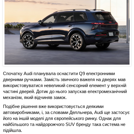
Спочатку Audi планувала оснастити Q9 електронними
дверними ручками. Замість звичного важеля на дверях мав
використовуватися невеликий сенсорний елемент у верхній
частині дверей. Дотик до нього запускав електромеханічний
механізм, який відчиняв замок.
Подібне рішення вже використовується деякими
автовиробниками, і, за словами Делльнера, Audi ще застосує
його на іншій моделі для європейського ринку. Однак для
найбільшого та найдорожчого SUV бренду така система не
підійшла.