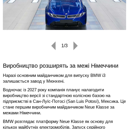
1/3
Виробництво розширять за межі Німеччини
Наразі основним майданчиком для випуску BMW i3
залишається завод у Мюнхені.
Водночас із 2027 року компанія планує налагодити
виробництво версії зі стандартною колісною базою на
підприємстві в Сан-Луїс-Потосі (San Luis Potosí), Мексика. Це
стане першим виробничим майданчиком Neue Klasse за
межами Німеччини.
BMW розглядає платформу Neue Klasse як основу для
кількох майбутніх електромобілів. Запуск серійного