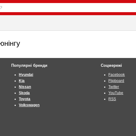
юнінгу
Популярні бренди
Соцмережі
Hyundai
Facebook
Kia
Flipboard
Nissan
Twitter
Skoda
YouTube
Toyota
RSS
Volkswagen