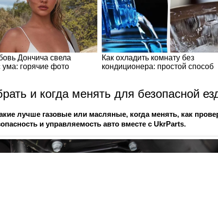
брать и когда менять для безопасной е
акие лучше газовые или масляные, когда менять, как прове
зопасность и управляемость авто вместе с UkrParts.
Популярные бренды
Социалочки
Hyundai
Facebook
Kia
Flipboard
Nissan
Twitter
Skoda
YouTube