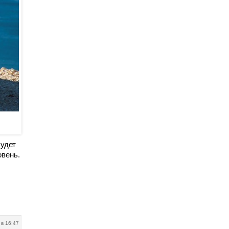
будет
овень.
 в 16:47