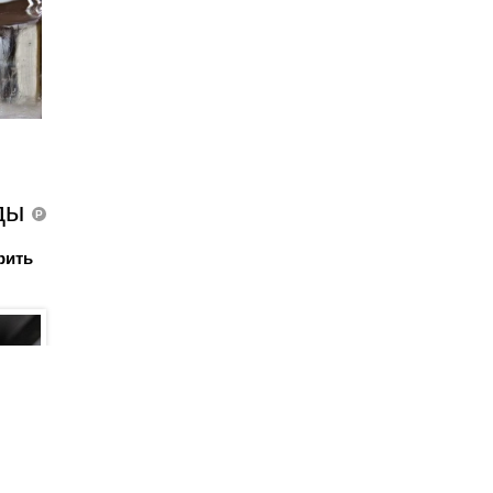
зды
P
рить
Спросить Autoua
Спросить