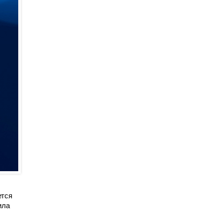
ется
ила