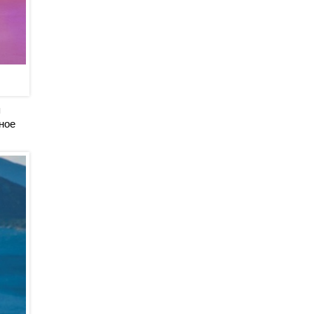
я
ное