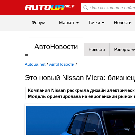
Форум
Маркет
Точки
Новости
АвтоНовости
Новости
Репортаж
Autoua.net
/
АвтоНовости
/
Это новый Nissan Micra: близнец
Компания Nissan раскрыла дизайн электрическо
Модель ориентирована на европейский рынок и