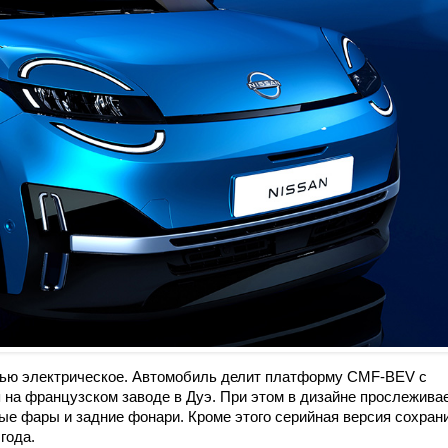
стью электрическое. Автомобиль делит платформу CMF-BEV с
я на французском заводе в Дуэ. При этом в дизайне прослежива
лые фары и задние фонари. Кроме этого серийная версия сохран
года.