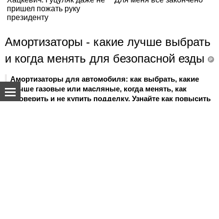
Амортизаторы - какие лучше выбрать
и когда менять для безопасной езды
P
Амортизаторы для автомобиля: как выбрать, какие
лучше газовые или масляные, когда менять, как
проверить и не купить подделку. Узнайте как повысить
безопасность и управляемость авто вместе с UkrParts.
О нас
Спецпроекты
Реклама на сайте
Контакты
Наша команда
Обратная связь
Пользовательское соглашение
Материалы, отмеченные знаком Р, публикуются на правах рекламы.