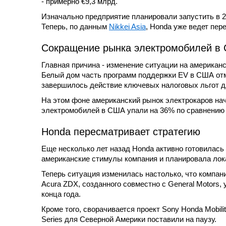
- примерно €9,3 млрд.
Изначально предприятие планировали запустить в 20
Теперь, по данным
Nikkei Asia
, Honda уже ведет пер
Сокращение рынка электромобилей в
Главная причина - изменение ситуации на америка
Белый дом часть программ поддержки EV в США отм
завершилось действие ключевых налоговых льгот д
На этом фоне американский рынок электрокаров нач
электромобилей в США упали на 36% по сравнению
Honda пересматривает стратегию
Еще несколько лет назад Honda активно готовилас
американские стимулы компания и планировала лока
Теперь ситуация изменилась настолько, что компа
Acura ZDX, созданного совместно с General Motors, 
конца года.
Кроме того, сворачивается проект Sony Honda Mobili
Series для Северной Америки поставили на паузу.