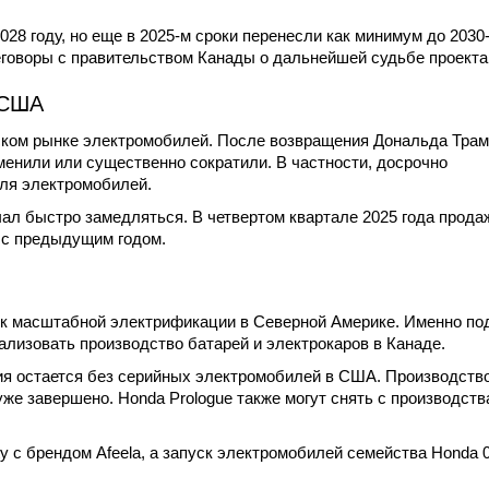
28 году, но еще в 2025-м сроки перенесли как минимум до 2030-
еговоры с правительством Канады о дальнейшей судьбе проекта
 США
нском рынке электромобилей. После возвращения Дональда Трам
енили или существенно сократили. В частности, досрочно
ля электромобилей.
ал быстро замедляться. В четвертом квартале 2025 года прода
 с предыдущим годом.
ь к масштабной электрификации в Северной Америке. Именно по
лизовать производство батарей и электрокаров в Канаде.
ния остается без серийных электромобилей в США. Производств
уже завершено. Honda Prologue также могут снять с производств
ty с брендом Afeela, а запуск электромобилей семейства Honda 