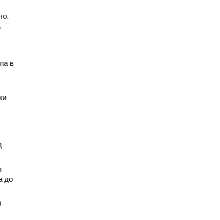
го.
.
па в
жи
д
о
а до
0