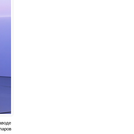
аводе
ларов