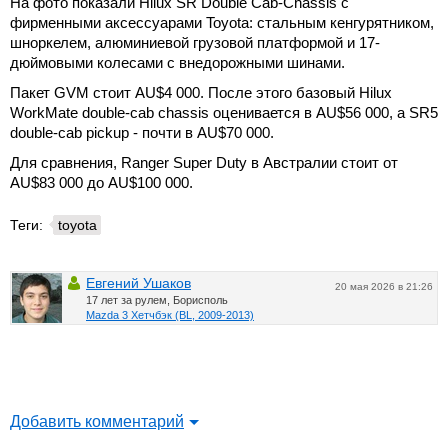
На фото показали Hilux SR Double Cab-Chassis с
фирменными аксессуарами Toyota: стальным кенгурятником,
шноркелем, алюминиевой грузовой платформой и 17-
дюймовыми колесами с внедорожными шинами.
Пакет GVM стоит AU$4 000. После этого базовый Hilux
WorkMate double-cab chassis оценивается в AU$56 000, а SR5
double-cab pickup - почти в AU$70 000.
Для сравнения, Ranger Super Duty в Австралии стоит от
AU$83 000 до AU$100 000.
Теги:
toyota
Евгений Ушаков
20 мая 2026 в 21:26
17 лет за рулем, Борисполь
Mazda 3 Хетчбэк (BL, 2009-2013)
Добавить комментарий