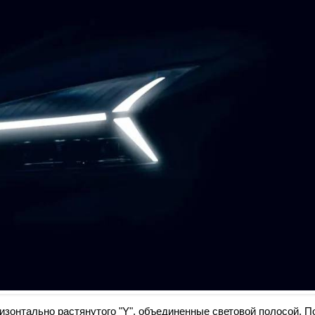
изонтально растянутого "Y", объединенные световой полосой. П