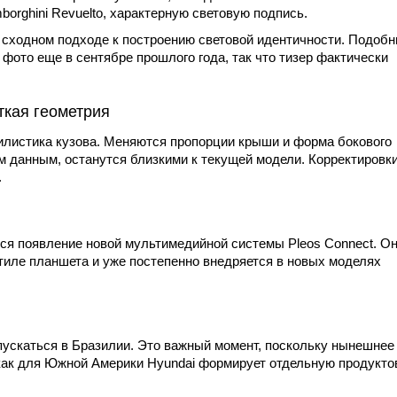
borghini Revuelto
, характерную световую подпись.
 о сходном подходе к построению световой идентичности. Подоб
фото еще в сентябре прошлого года, так что тизер фактически
ткая геометрия
тилистика кузова. Меняются пропорции крыши и форма бокового
м данным, останутся близкими к текущей модели. Корректировк
.
ся появление новой мультимедийной системы Pleos Connect. О
стиле планшета и уже постепенно внедряется в новых моделях
пускаться в Бразилии. Это важный момент, поскольку нынешнее
 как для Южной Америки Hyundai формирует отдельную продукт