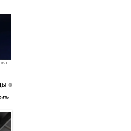
зды
P
рить