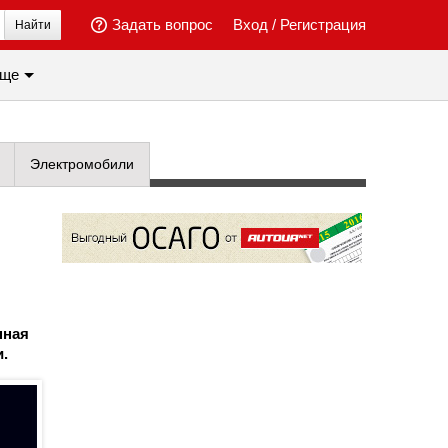
Задать вопрос
Вход
/
Регистрация
Найти
ще
Электромобили
нная
.