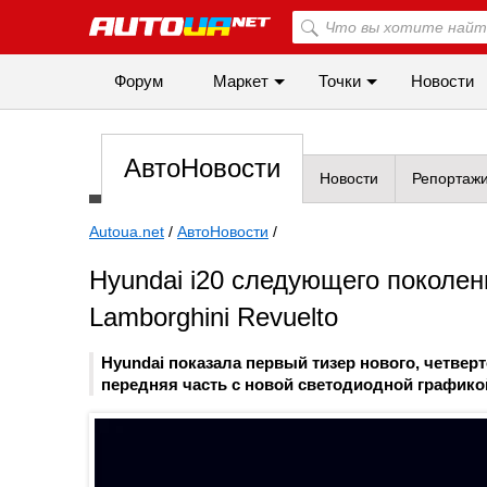
Форум
Маркет
Точки
Новости
АвтоНовости
Новости
Репортаж
Autoua.net
/
АвтоНовости
/
Hyundai i20 следующего поколен
Lamborghini Revuelto
Hyundai показала первый тизер нового, четвер
передняя часть с новой светодиодной графико