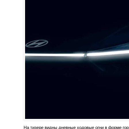
На тизере видны дневные ходовые огни в форме гор