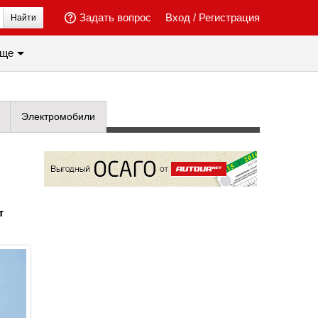
Задать вопрос
Вход
/
Регистрация
Найти
ще
Электромобили
т