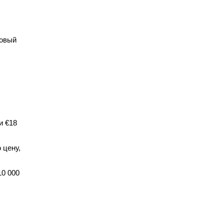
новый
и €18
 цену,
10 000