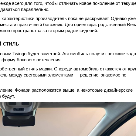
жде всего для того, чтобы отличать новое поколение от текущ
одаваться параллельно.
 характеристики производитель пока не раскрывает. Однако уже
места и практичный багажник. Для ориентира: родственный Rena
гажного пространства за вторым рядом сидений.
й стиль
овым Twingo будет заметной. Автомобиль получит похожие зад
 форму бокового остекления.
обственный стиль марки. Спереди автомобиль откажется от кру
анель между световыми элементами — решение, знакомое по
мление. Фонари расположатся выше, а некоторые дизайнерские
 будут.