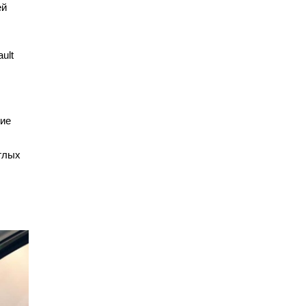
ей
ult
ние
глых