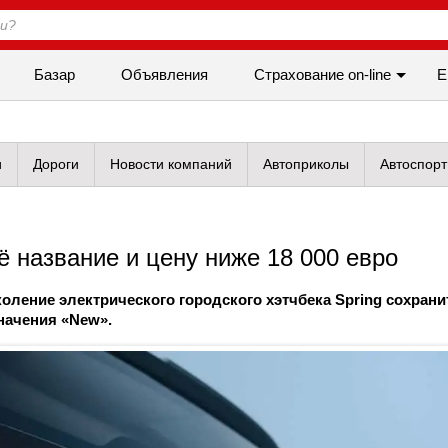
Базар
Объявления
Cтрахование on-line
Е
и
Дороги
Новости компаний
Автоприколы
Автоспорт
ё название и цену ниже 18 000 евро
оление электрического городского хэтчбека Spring сохрани
начения «New».