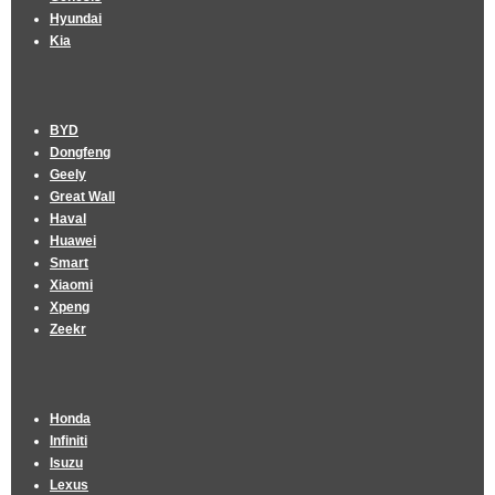
Hyundai
Kia
BYD
Dongfeng
Geely
Great Wall
Haval
Huawei
Smart
Xiaomi
Xpeng
Zeekr
Honda
Infiniti
Isuzu
Lexus