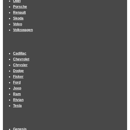
Opel
Porsche
Renault
Skoda
Volvo
Volkswagen
Cadillac
Chevrolet
Chrysler
Dodge
Fisker
Ford
Jeep
Ram
Rivian
Tesla
Genesis