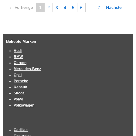
← Vorherige
Nächste →
1
2
3
4
5
6
...
7
Beliebte Marken
Audi
BMW
Citroen
Mercedes-Benz
Opel
Porsche
Renault
Skoda
Volvo
Volkswagen
Cadillac