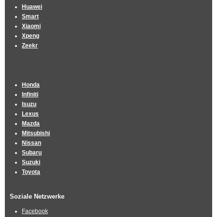
Huawei
Smart
Xiaomi
Xpeng
Zeekr
Honda
Infiniti
Isuzu
Lexus
Mazda
Mitsubishi
Nissan
Subaru
Suzuki
Toyota
Soziale Netzwerke
Facebook