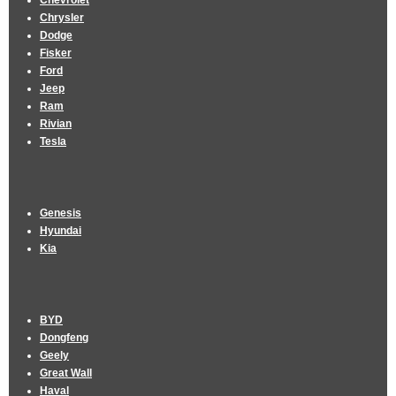
Chevrolet
Chrysler
Dodge
Fisker
Ford
Jeep
Ram
Rivian
Tesla
Genesis
Hyundai
Kia
BYD
Dongfeng
Geely
Great Wall
Haval