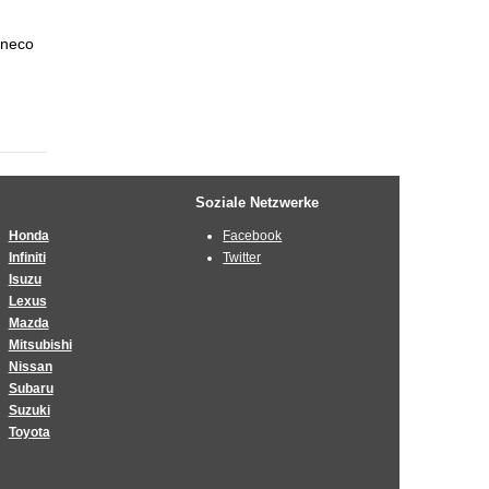
nneco
Soziale Netzwerke
Honda
Facebook
Infiniti
Twitter
Isuzu
Lexus
Mazda
Mitsubishi
Nissan
Subaru
Suzuki
Toyota