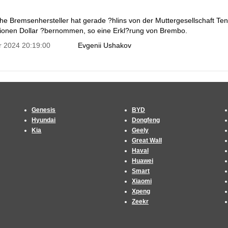
che Bremsenhersteller hat gerade ?hlins von der Muttergesellschaft Te
llionen Dollar ?bernommen, so eine Erkl?rung von Brembo.
r 2024 20:19:00
Evgenii Ushakov
Genesis
BYD
Hyundai
Dongfeng
Kia
Geely
Great Wall
Haval
Huawei
Smart
Xiaomi
Xpeng
Zeekr