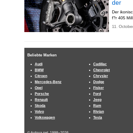
der
Der ikonis
f?r 405 Mi
11. Octobe
Beliebte Marken
Audi
Cadillac
BMW
Chevrolet
Citroen
Chrysler
Mercedes-Benz
Dodge
Opel
Fisker
Porsche
Ford
Renault
Jeep
Skoda
Ram
Volvo
Rivian
Volkswagen
Tesla
© Autoua.net, 1998–2026.