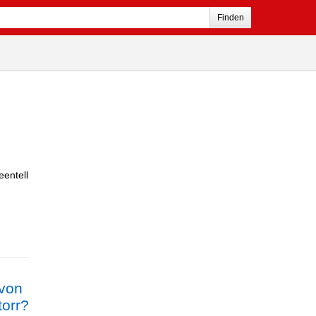
Finden
entell
 von
torr?