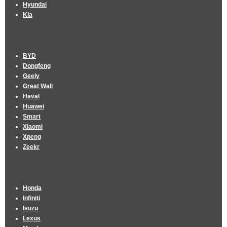
Hyundai
Kia
BYD
Dongfeng
Geely
Great Wall
Haval
Huawei
Smart
Xiaomi
Xpeng
Zeekr
Honda
Infiniti
Isuzu
Lexus