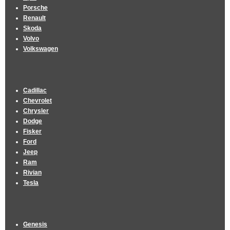
Porsche
Renault
Skoda
Volvo
Volkswagen
Cadillac
Chevrolet
Chrysler
Dodge
Fisker
Ford
Jeep
Ram
Rivian
Tesla
Genesis