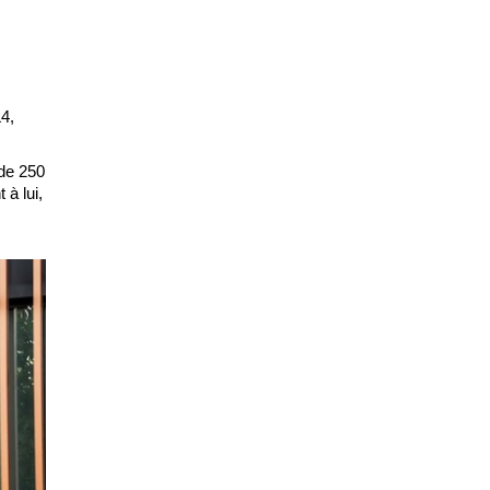
4,
 de 250
à lui,