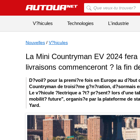
V?hicules
Technologies
L'industrie
Nouvelles
/
V?hicules
La Mini Countryman EV 2024 fera 
livraisons commenceront ? la fin d
D?voil? pour la premi?re fois en Europe au d?but d
Countryman de troisi?me g?n?ration, d?sormais en
Le v?hicule ?lectrique a ?t? pr?sent? lors d'une ta
mobilit? future", organis?e par la plateforme de 
Yard.