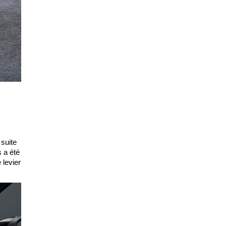
 suite
s a été
 levier