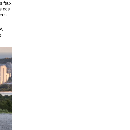
es feux
es des
uces
 À
e