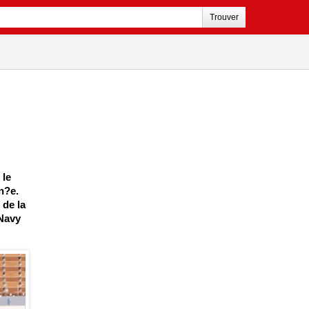
Trouver
 le
n?e.
 de la
 Navy