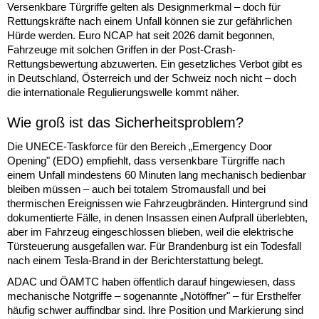
Versenkbare Türgriffe gelten als Designmerkmal – doch für
Rettungskräfte nach einem Unfall können sie zur gefährlichen
Hürde werden. Euro NCAP hat seit 2026 damit begonnen,
Fahrzeuge mit solchen Griffen in der Post-Crash-
Rettungsbewertung abzuwerten. Ein gesetzliches Verbot gibt es
in Deutschland, Österreich und der Schweiz noch nicht – doch
die internationale Regulierungswelle kommt näher.
Wie groß ist das Sicherheitsproblem?
Die UNECE-Taskforce für den Bereich „Emergency Door
Opening" (EDO) empfiehlt, dass versenkbare Türgriffe nach
einem Unfall mindestens 60 Minuten lang mechanisch bedienbar
bleiben müssen – auch bei totalem Stromausfall und bei
thermischen Ereignissen wie Fahrzeugbränden. Hintergrund sind
dokumentierte Fälle, in denen Insassen einen Aufprall überlebten,
aber im Fahrzeug eingeschlossen blieben, weil die elektrische
Türsteuerung ausgefallen war. Für Brandenburg ist ein Todesfall
nach einem Tesla-Brand in der Berichterstattung belegt.
ADAC und ÖAMTC haben öffentlich darauf hingewiesen, dass
mechanische Notgriffe – sogenannte „Notöffner" – für Ersthelfer
häufig schwer auffindbar sind. Ihre Position und Markierung sind