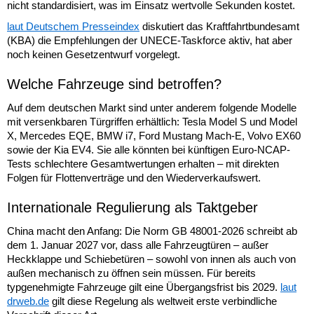
nicht standardisiert, was im Einsatz wertvolle Sekunden kostet.
laut Deutschem Presseindex
diskutiert das Kraftfahrtbundesamt
(KBA) die Empfehlungen der UNECE-Taskforce aktiv, hat aber
noch keinen Gesetzentwurf vorgelegt.
Welche Fahrzeuge sind betroffen?
Auf dem deutschen Markt sind unter anderem folgende Modelle
mit versenkbaren Türgriffen erhältlich: Tesla Model S und Model
X, Mercedes EQE, BMW i7, Ford Mustang Mach-E, Volvo EX60
sowie der Kia EV4. Sie alle könnten bei künftigen Euro-NCAP-
Tests schlechtere Gesamtwertungen erhalten – mit direkten
Folgen für Flottenverträge und den Wiederverkaufswert.
Internationale Regulierung als Taktgeber
China macht den Anfang: Die Norm GB 48001-2026 schreibt ab
dem 1. Januar 2027 vor, dass alle Fahrzeugtüren – außer
Heckklappe und Schiebetüren – sowohl von innen als auch von
außen mechanisch zu öffnen sein müssen. Für bereits
typgenehmigte Fahrzeuge gilt eine Übergangsfrist bis 2029.
laut
drweb.de
gilt diese Regelung als weltweit erste verbindliche