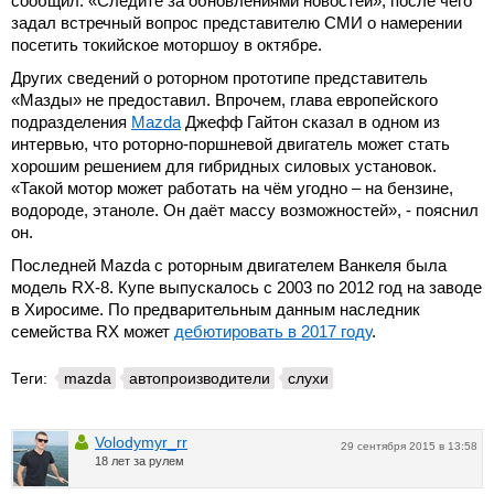
сообщил: «Следите за обновлениями новостей», после чего
задал встречный вопрос представителю СМИ о намерении
посетить токийское моторшоу в октябре.
Других сведений о роторном прототипе представитель
«Мазды» не предоставил. Впрочем, глава европейского
подразделения
Mazda
Джефф Гайтон сказал в одном из
интервью, что роторно-поршневой двигатель может стать
хорошим решением для гибридных силовых установок.
«Такой мотор может работать на чём угодно – на бензине,
водороде, этаноле. Он даёт массу возможностей», - пояснил
он.
Последней Mazda с роторным двигателем Ванкеля была
модель RX-8. Купе выпускалось с 2003 по 2012 год на заводе
в Хиросиме. По предварительным данным наследник
семейства RX может
дебютировать в 2017 году
.
Теги:
mazda
автопроизводители
слухи
Volodymyr_rr
29 сентября 2015 в 13:58
18 лет за рулем