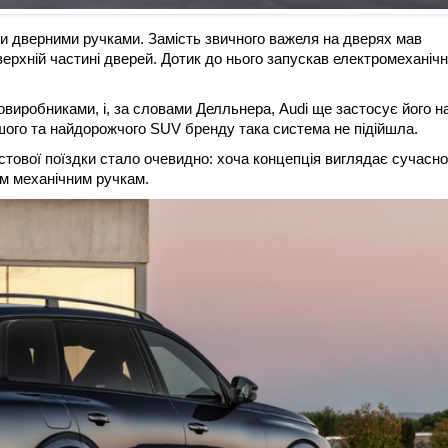
и дверними ручками. Замість звичного важеля на дверях мав
ерхній частині дверей. Дотик до нього запускав електромеханіч
иробниками, і, за словами Делльнера, Audi ще застосує його на
шого та найдорожчого SUV бренду така система не підійшла.
естової поїздки стало очевидно: хоча концепція виглядає сучасно
м механічним ручкам.