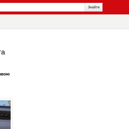
Знайти
та
азвою