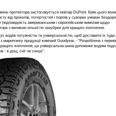
джень протектора застосовується кевлар DuPont. Крім цього вон
ту від проколів, потертостей і порізів у суворих умовах бездорі
 (відповідність американським і європейським вимогам щодо
ктора з великою кількістю зазубрин для кращого зчеплення.
є водіїв потужністю та універсальністю, щоб доставити їх туди,
 з маркетингу продукції компанії Goodyear, - "Розроблена з перев
кращого зчеплення, ця універсальна шина допоможе водіям под
 - в дощ, сніг чи сонце".