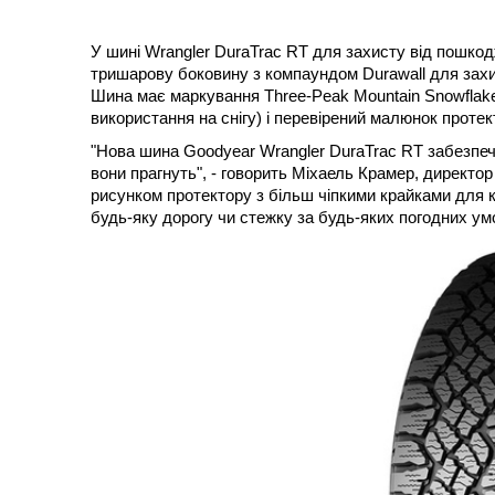
У шині Wrangler DuraTrac RT для захисту від пошко
тришарову боковину з компаундом Durawall для захис
Шина має маркування Three-Peak Mountain Snowflake
використання на снігу) і перевірений малюнок проте
"Нова шина Goodyear Wrangler DuraTrac RT забезпечу
вони прагнуть", - говорить Міхаель Крамер, директор
рисунком протектору з більш чіпкими крайками для 
будь-яку дорогу чи стежку за будь-яких погодних умов