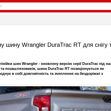
у шину Wrangler DuraTrac RT для снігу 
нійки шин Wrangler - оновлену версію серії DuraTrac під н
 та позашляховиків, шина DuraTrac RT позиціонується як
днує в собі довговічність та зчеплення на бездоріжжі з