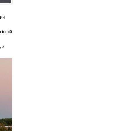
ний
 іншій
, з