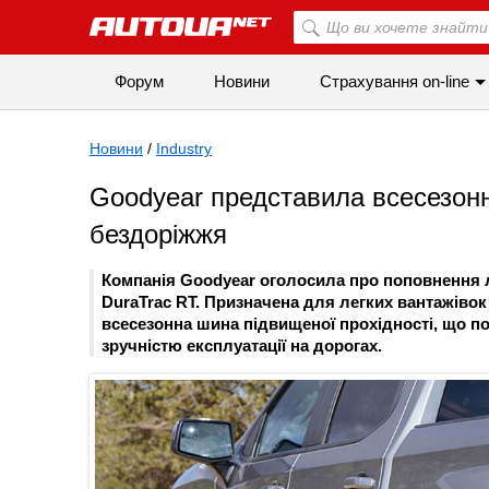
Форум
Новини
Страхування on-line
Новини
/
Industry
Goodyear представила всесезонн
бездоріжжя
Компанія Goodyear оголосила про поповнення лі
DuraTrac RT. Призначена для легких вантажівок
всесезонна шина підвищеної прохідності, що поє
зручністю експлуатації на дорогах.