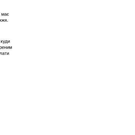
а має
жжя.
 куди
іреним
олати