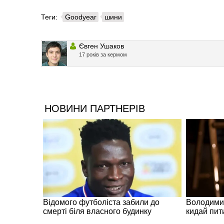
Теги:
Goodyear
шини
Євген Ушаков
17 років за кермом