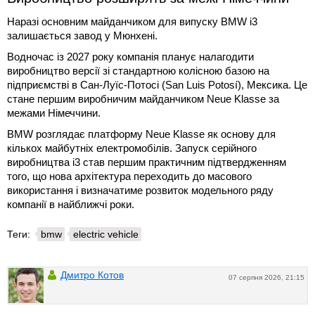
Наразі основним майданчиком для випуску BMW i3
залишається завод у Мюнхені.
Водночас із 2027 року компанія планує налагодити
виробництво версії зі стандартною колісною базою на
підприємстві в Сан-Луїс-Потосі (San Luis Potosí), Мексика. Це
стане першим виробничим майданчиком Neue Klasse за
межами Німеччини.
BMW розглядає платформу Neue Klasse як основу для
кількох майбутніх електромобілів. Запуск серійного
виробництва i3 став першим практичним підтвердженням
того, що нова архітектура переходить до масового
використання і визначатиме розвиток модельного ряду
компанії в найближчі роки.
Теги:
bmw
electric vehicle
Дмитро Котов
07 серпня 2026, 21:15