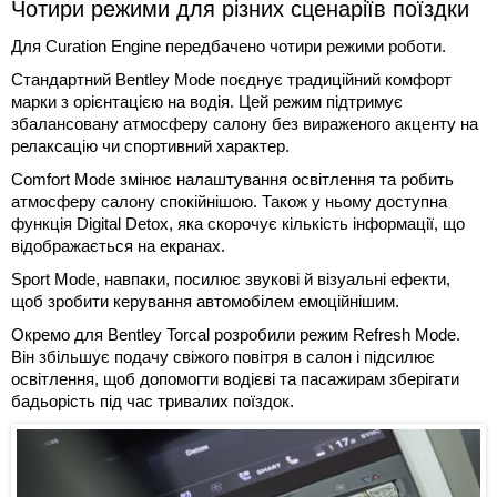
Чотири режими для різних сценаріїв поїздки
Для Curation Engine передбачено чотири режими роботи.
Стандартний Bentley Mode поєднує традиційний комфорт
марки з орієнтацією на водія. Цей режим підтримує
збалансовану атмосферу салону без вираженого акценту на
релаксацію чи спортивний характер.
Comfort Mode змінює налаштування освітлення та робить
атмосферу салону спокійнішою. Також у ньому доступна
функція Digital Detox, яка скорочує кількість інформації, що
відображається на екранах.
Sport Mode, навпаки, посилює звукові й візуальні ефекти,
щоб зробити керування автомобілем емоційнішим.
Окремо для Bentley Torcal розробили режим Refresh Mode.
Він збільшує подачу свіжого повітря в салон і підсилює
освітлення, щоб допомогти водієві та пасажирам зберігати
бадьорість під час тривалих поїздок.