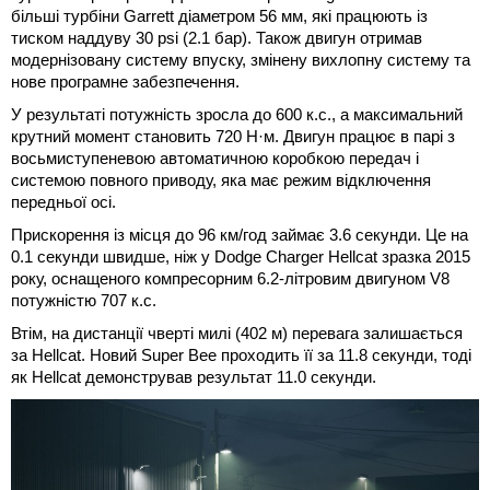
більші турбіни Garrett діаметром 56 мм, які працюють із
тиском наддуву 30 psi (2.1 бар). Також двигун отримав
модернізовану систему впуску, змінену вихлопну систему та
нове програмне забезпечення.
У результаті потужність зросла до 600 к.с., а максимальний
крутний момент становить 720 Н·м. Двигун працює в парі з
восьмиступеневою автоматичною коробкою передач і
системою повного приводу, яка має режим відключення
передньої осі.
Прискорення із місця до 96 км/год займає 3.6 секунди. Це на
0.1 секунди швидше, ніж у Dodge Charger Hellcat зразка 2015
року, оснащеного компресорним 6.2-літровим двигуном V8
потужністю 707 к.с.
Втім, на дистанції чверті милі (402 м) перевага залишається
за Hellcat. Новий Super Bee проходить її за 11.8 секунди, тоді
як Hellcat демонстрував результат 11.0 секунди.