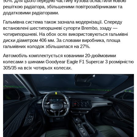
50%. Для цього передню частину кузова оснастили новою
решіткою радіатора, збільшеними повітрозабірниками та
додатковими радіаторами.
Гальмівна система також зазнала модернізації. Спереду
встановлені шестипоршневі супорти Brembo, ззаду —
чотирипоршневі. На обох осях використовуються гальмівні
диски діаметром 406 мм. За словами виробника, площа
гальмівних колодок збільшилася на 27%.
Автомобіль комплектується кованими 20-дюймовими
колесами з шинами Goodyear Eagle F1 Supercar 3 розмірністю
305/35 на всіх чотирьох колесах.