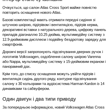
Очікується, що салон Atlas Cross Sport майже повністю
повторить оснащення нового Atlas.
Базові комплектації мають отримати передні сидіння зі
штучною шкірою, підігрівом і вентиляцією, підігрів керма,
декоративні вставки з натурального дерева, цифрову панель
приладів діагоналлю 10.25 дюйма, мультимедійну систему з
12.9-дюймовим дисплеєм і подвійну бездротову зарядку для
смартфонів.
Дорожчі версії запропонують підсвічування дверних ручок і
логотипів Volkswagen, оздоблення салону шкірою Varenna
або Nappa, мультимедійну систему з 15-дюймовим екраном і
панорамний дах.
Крім того, до списку оснащення можуть увійти підігрів і
вентиляція сидінь другого ряду, контурне підсвічування
салону з 30 кольорами та аудіосистема Harman Kardon із 14
динаміками та сабвуфером.
Один двигун і два типи приводу
За попередньою інформацією, новий Volkswagen Atlas Cross