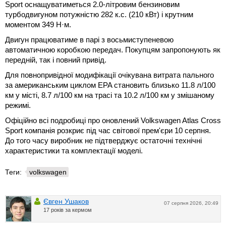
Sport оснащуватиметься 2.0-літровим бензиновим
турбодвигуном потужністю 282 к.с. (210 кВт) і крутним
моментом 349 Н·м.
Двигун працюватиме в парі з восьмиступеневою
автоматичною коробкою передач. Покупцям запропонують як
передній, так і повний привід.
Для повнопривідної модифікації очікувана витрата пального
за американським циклом EPA становить близько 11.8 л/100
км у місті, 8.7 л/100 км на трасі та 10.2 л/100 км у змішаному
режимі.
Офіційно всі подробиці про оновлений Volkswagen Atlas Cross
Sport компанія розкриє під час світової прем'єри 10 серпня.
До того часу виробник не підтверджує остаточні технічні
характеристики та комплектації моделі.
Теги:
volkswagen
Євген Ушаков
07 серпня 2026, 20:49
17 років за кермом