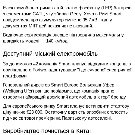
Електромобіль отримав літій-залізо-фосфатну (LFP) батарею
з елементами CATL, яку збирає Geely. Хоча в Римі Smart
повідомляла про акумулятор ємністю 35.7 кВт⋅год, у
документах MIIT цей показник не вказаний.
Водночас сертифікація вперше підтвердила максимальну
швидкість моделі — 140 км/год.
Доступний міський електромобіль
За допомогою #2 компанія Smart планує відродити концепцію
оригінального Fortwo, адаптувавши її до сучасної електричної
платформи.
Генеральний директор Smart Europe Вольфганг Уфер
(Wolfgang Ufer) раніше повідомив, що компанія прагне
створити найкращий двомісний автомобіль в історії бренду.
Для європейського ринку Smart планує встановити стартову
ціну нижче €23 000. Остаточну вартість виробник оголосить
під час світової прем'єри на Паризькому автосалоні.
Виробництво почнеться в Китаї