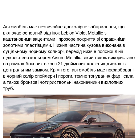
Автомобіль має незвичайне двоколірне забарвлення, що
включає основний відтінок Leblon Violet Metallic з
каштановими акцентами і прозоре покриття зі справжніми
золотими пластівцями. Нижня частина кузова виконана в
суцільному чорному кольорі, перехід нижче поясної лінії
підкреслено кольором Avium Metallic, який також використано
на рамках бокових вікон і 21-дюймових колісних дисках із
центральним замком. Крім того, автомобіль має пофарбовані
в чорний колір спойлери і пороги, темне тонування фар і скла,
а також бронзові чотириствольні наконечники вихлопних
труб.