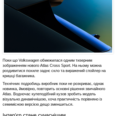
Поки що Volkswagen обмежилася одним тизерним
зображенням нового Atlas Cross Sport. На ньому можна
роздивитися похиле заднє скло та виражений спойлер на
кришці багажника.
Технічних подробиць виробник поки не розкриває, однак
новинка, ймовірно, повторить основні рішення звичайного
Atlas. Водночас купеподібний кузов зробить модель
візуально динамічнішою, хоча практичність порівняно із
семимісною версією дещо зменшиться.
Інтер'єр стане сучаснішим