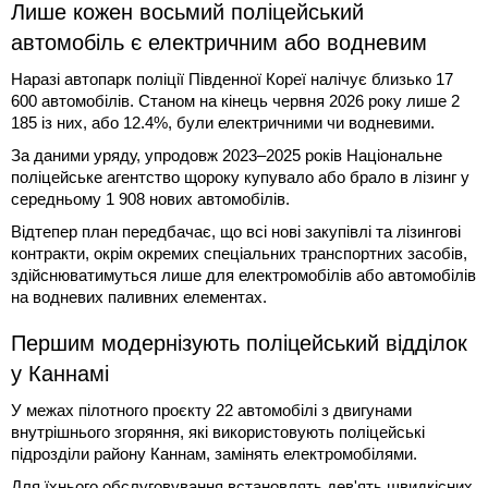
Лише кожен восьмий поліцейський
автомобіль є електричним або водневим
Наразі автопарк поліції Південної Кореї налічує близько 17
600 автомобілів. Станом на кінець червня 2026 року лише 2
185 із них, або 12.4%, були електричними чи водневими.
За даними уряду, упродовж 2023–2025 років Національне
поліцейське агентство щороку купувало або брало в лізинг у
середньому 1 908 нових автомобілів.
Відтепер план передбачає, що всі нові закупівлі та лізингові
контракти, окрім окремих спеціальних транспортних засобів,
здійснюватимуться лише для електромобілів або автомобілів
на водневих паливних елементах.
Першим модернізують поліцейський відділок
у Каннамі
У межах пілотного проєкту 22 автомобілі з двигунами
внутрішнього згоряння, які використовують поліцейські
підрозділи району Каннам, замінять електромобілями.
Для їхнього обслуговування встановлять дев'ять швидкісних