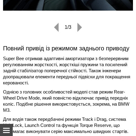
1/3
Повний привід із режимом заднього приводу
Super Bee отримав адаптивні амортизатори з безперервним
регулюванням жорсткості, жорсткіші пружини та посилений
задній стабілізатор поперечної стійкості. Також інженери
доопрацювали елементи передньої підвіски для покращення
керованості.
Однією з головних особливостей моделі став режим Rear-
Wheel Drive Mode, який повністю відключає привід передніх
коліс. Подібне рішення використовується, зокрема, на BMW
M3.
Для водія також передбачені режими Track і Drag, система
Link Lock, Launch Control та функція Torque Reserve, що
допомагає виконувати серію максимально швидких стартів.