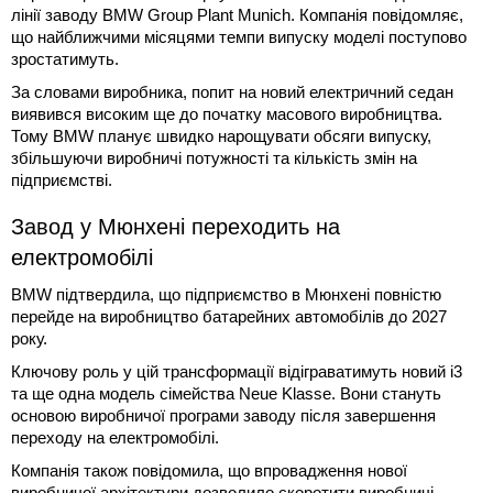
лінії заводу BMW Group Plant Munich. Компанія повідомляє,
що найближчими місяцями темпи випуску моделі поступово
зростатимуть.
За словами виробника, попит на новий електричний седан
виявився високим ще до початку масового виробництва.
Тому BMW планує швидко нарощувати обсяги випуску,
збільшуючи виробничі потужності та кількість змін на
підприємстві.
Завод у Мюнхені переходить на
електромобілі
BMW підтвердила, що підприємство в Мюнхені повністю
перейде на виробництво батарейних автомобілів до 2027
року.
Ключову роль у цій трансформації відіграватимуть новий i3
та ще одна модель сімейства Neue Klasse. Вони стануть
основою виробничої програми заводу після завершення
переходу на електромобілі.
Компанія також повідомила, що впровадження нової
виробничої архітектури дозволило скоротити виробничі