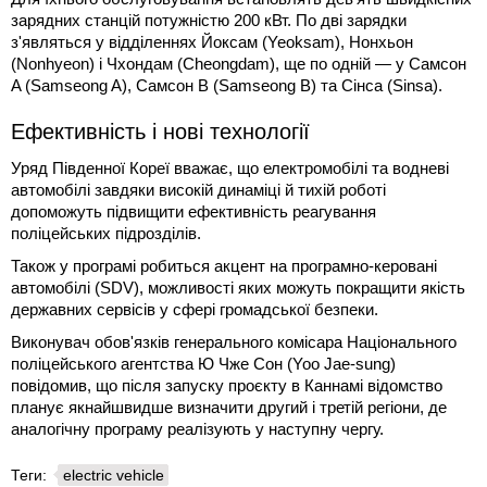
зарядних станцій потужністю 200 кВт. По дві зарядки
з'являться у відділеннях Йоксам (Yeoksam), Нонхьон
(Nonhyeon) і Чхондам (Cheongdam), ще по одній — у Самсон
A (Samseong A), Самсон B (Samseong B) та Сінса (Sinsa).
Ефективність і нові технології
Уряд Південної Кореї вважає, що електромобілі та водневі
автомобілі завдяки високій динаміці й тихій роботі
допоможуть підвищити ефективність реагування
поліцейських підрозділів.
Також у програмі робиться акцент на програмно-керовані
автомобілі (SDV), можливості яких можуть покращити якість
державних сервісів у сфері громадської безпеки.
Виконувач обов'язків генерального комісара Національного
поліцейського агентства Ю Чже Сон (Yoo Jae-sung)
повідомив, що після запуску проєкту в Каннамі відомство
планує якнайшвидше визначити другий і третій регіони, де
аналогічну програму реалізують у наступну чергу.
Теги:
electric vehicle