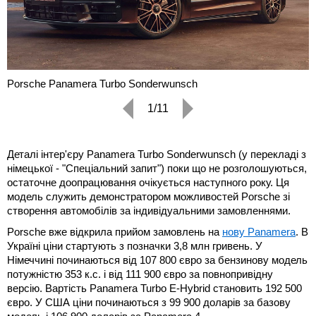
Porsche Panamera Turbo Sonderwunsch
1/11
Деталі інтер'єру Panamera Turbo Sonderwunsch (у перекладі з
німецької - "Спеціальний запит") поки що не розголошуються,
остаточне доопрацювання очікується наступного року. Ця
модель служить демонстратором можливостей Porsche зі
створення автомобілів за індивідуальними замовленнями.
Porsche вже відкрила прийом замовлень на
нову Panamera
. В
Україні ціни стартують з позначки 3,8 млн гривень. У
Німеччині починаються від 107 800 євро за бензинову модель
потужністю 353 к.с. і від 111 900 євро за повнопривідну
версію. Вартість Panamera Turbo E-Hybrid становить 192 500
євро. У США ціни починаються з 99 900 доларів за базову