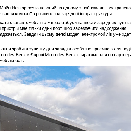
н-Майн-Неккар розташований на одному з найважливіших трансп
'язання компанії з розширення зарядної інфраструктури.
жати свої автомобілі та мікроавтобуси на шести зарядних пункта
й пристрій має тільки один порт, щоб забезпечити надходження
ряджається. Завдяки цьому деякі моделі електромобілів уже здат
дання зробити зупинку для зарядки особливо приємною для воді
Mercedes-Benz в Європі Mercedes-Benz спиратиметься на партнера
мобільності.