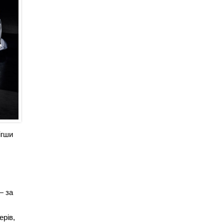
ігши
— за
ерів,