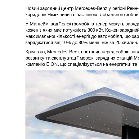
Новий зарядний центр Mercedes-Benz у регіоні Рей
коридорів Німеччини і є частиною глобального зобов
У Мангеймі водії електромобілів тепер можуть заряд
кожен з яких має потужність 300 кВт. Кожен зарядни
максимальної кількості енергії до автомобіля, що за
заряджатися від 10% до 80% менш ніж за 20 хвилин.
Крім того, Mercedes-Benz поставив перед собою зав
розвитку та експлуатації мережі зарядних станцій 
компанію E.ON, що спеціалізується на енергетиці та 