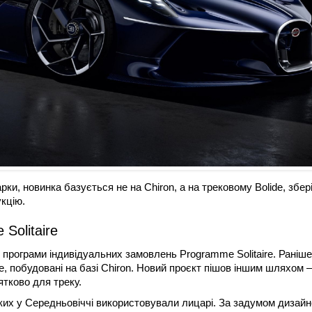
рки, новинка базується не на Chiron, а на трековому Bolide, збер
кцію.
Solitaire
х програми індивідуальних замовлень Programme Solitaire. Раніше
ge, побудовані на базі Chiron. Новий проєкт пішов іншим шляхом 
ятково для треку.
яких у Середньовіччі використовували лицарі. За задумом дизайн