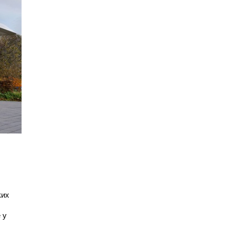
ких
 у