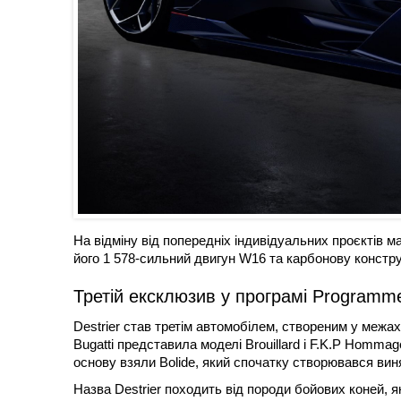
На відміну від попередніх індивідуальних проєктів ма
його 1 578-сильний двигун W16 та карбонову констру
Третій ексклюзив у програмі Programme 
Destrier став третім автомобілем, створеним у межа
Bugatti представила моделі Brouillard і F.K.P Homma
основу взяли Bolide, який спочатку створювався вин
Назва Destrier походить від породи бойових коней, 