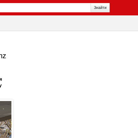
Знайти
nz
я
у