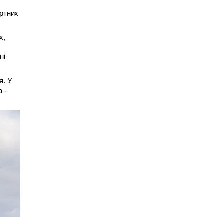
ортних
х,
ні
я. У
 -