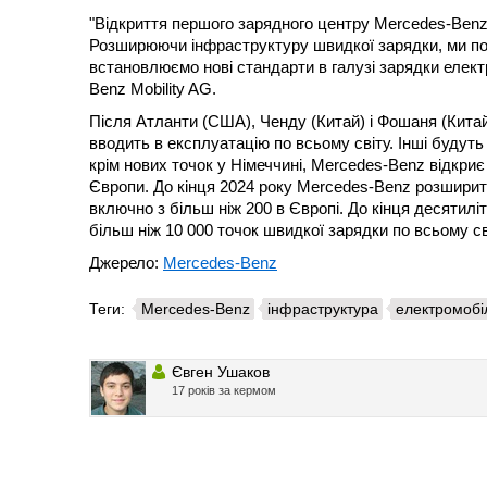
"Відкриття першого зарядного центру Mercedes-Benz 
Розширюючи інфраструктуру швидкої зарядки, ми по
встановлюємо нові стандарти в галузі зарядки елект
Benz Mobility AG.
Після Атланти (США), Ченду (Китай) і Фошаня (Кита
вводить в експлуатацію по всьому світу. Інші будуть
крім нових точок у Німеччині, Mercedes-Benz відкриє за
Європи. До кінця 2024 року Mercedes-Benz розширит
включно з більш ніж 200 в Європі. До кінця десятил
більш ніж 10 000 точок швидкої зарядки по всьому св
Джерело:
Mercedes-Benz
Теги:
Mercedes-Benz
інфраструктура
електромобі
Євген Ушаков
17 років за кермом