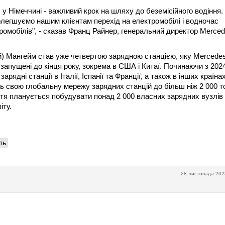
у Німеччині - важливий крок на шляху до беземісійного водіння.
легшуємо нашим клієнтам перехід на електромобілі і водночас
ромобілів", - сказав Франц Райнер, генеральний директор Merced
й) Мангейм став уже четвертою зарядною станцією, яку Mercede
 запущені до кінця року, зокрема в США і Китаї. Починаючи з 202
рядні станції в Італії, Іспанії та Франції, а також в інших країна
ь свою глобальну мережу зарядних станцій до більш ніж 2 000 т
іття планується побудувати понад 2 000 власних зарядних вузлів 
іту.
ль
28 листопада 202