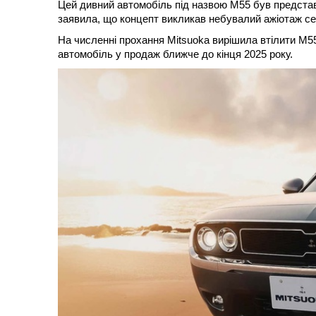
Цей дивний автомобіль під назвою М55 був представл
заявила, що концепт викликав небувалий ажіотаж сер
На численні прохання Mitsuoka вирішила втілити M55
автомобіль у продаж ближче до кінця 2025 року.