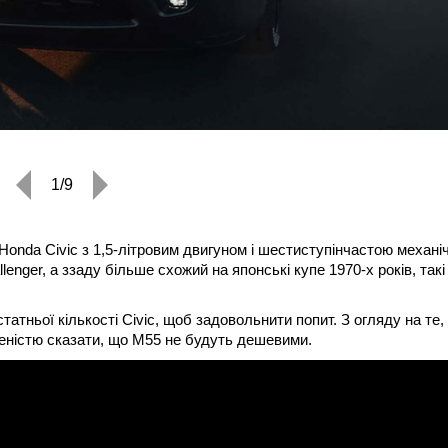
1/9
Honda Civic з 1,5-літровим двигуном і шестиступінчастою механі
nger, а ззаду більше схожий на японські купе 1970-х років, такі
атньої кількості Civic, щоб задовольнити попит. З огляду на те,
неністю сказати, що M55 не будуть дешевими.