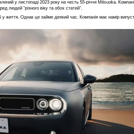
ений у листопаді 2023 року на честь 55-річчя Mitsuoka. Компан
ед людей "різного віку та обох статей".
 у життя. Однак це займе деякий час. Компанія має намір випус