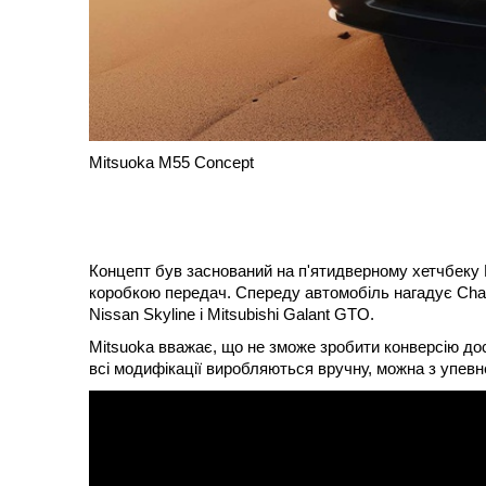
Mitsuoka M55 Concept
Концепт був заснований на п'ятидверному хетчбеку 
коробкою передач. Спереду автомобіль нагадує Challe
Nissan Skyline і Mitsubishi Galant GTO.
Mitsuoka вважає, що не зможе зробити конверсію дост
всі модифікації виробляються вручну, можна з упев