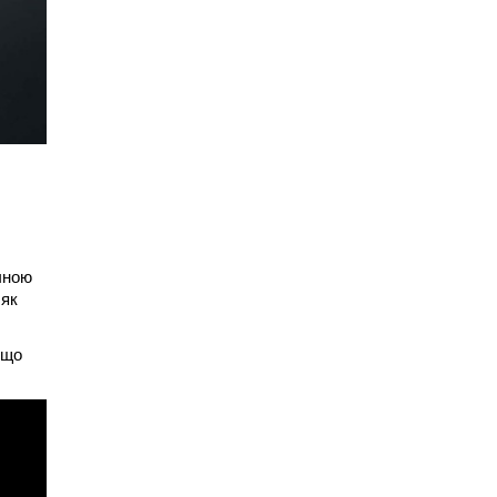
чною
 як
 що