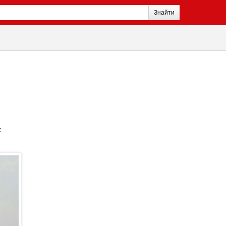
Знайти
к