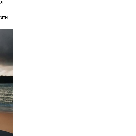
ія
тити