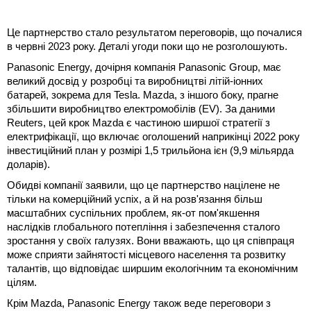
Це партнерство стало результатом переговорів, що почалися
в червні 2023 року. Деталі угоди поки що не розголошують.
Panasonic Energy, дочірня компанія Panasonic Group, має
великий досвід у розробці та виробництві літій-іонних
батарей, зокрема для Tesla. Mazda, з іншого боку, прагне
збільшити виробництво електромобілів (EV). За даними
Reuters, цей крок Mazda є частиною ширшої стратегії з
електрифікації, що включає оголошений наприкінці 2022 року
інвестиційний план у розмірі 1,5 трильйона ієн (9,9 мільярда
доларів).
Обидві компанії заявили, що це партнерство націлене не
тільки на комерційний успіх, а й на розв'язання більш
масштабних суспільних проблем, як-от пом'якшення
наслідків глобального потепління і забезпечення сталого
зростання у своїх галузях. Вони вважають, що ця співпраця
може сприяти зайнятості місцевого населення та розвитку
талантів, що відповідає ширшим екологічним та економічним
цілям.
Крім Mazda, Panasonic Energy також веде переговори з