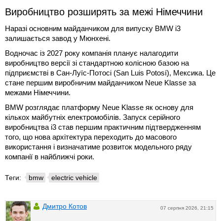
Виробництво розширять за межі Німеччини
Наразі основним майданчиком для випуску BMW i3
залишається завод у Мюнхені.
Водночас із 2027 року компанія планує налагодити
виробництво версії зі стандартною колісною базою на
підприємстві в Сан-Луїс-Потосі (San Luis Potosí), Мексика. Це
стане першим виробничим майданчиком Neue Klasse за
межами Німеччини.
BMW розглядає платформу Neue Klasse як основу для
кількох майбутніх електромобілів. Запуск серійного
виробництва i3 став першим практичним підтвердженням
того, що нова архітектура переходить до масового
використання і визначатиме розвиток модельного ряду
компанії в найближчі роки.
Теги:
bmw
electric vehicle
Дмитро Котов
07 серпня 2026, 21:15