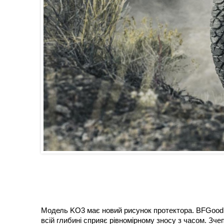
Модель KO3 має новий рисунок протектора. BFGoodr
всій глибині сприяє рівномірному зносу з часом. Зче