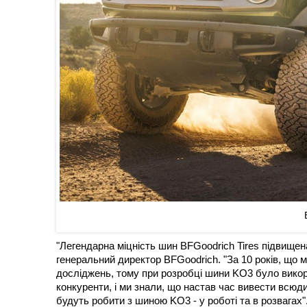
"Легендарна міцність шин BFGoodrich Tires підвищена
генеральний директор BFGoodrich. "За 10 років, що 
досліджень, тому при розробці шини KO3 було викорис
конкуренти, і ми знали, що настав час вивести всюд
будуть робити з шиною KO3 - у роботі та в розвагах"