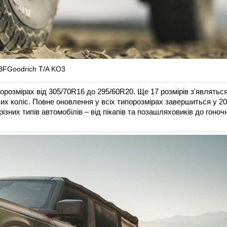
BFGoodrich T/A KO3
орозмірах від 305/70R16 до 295/60R20. Ще 17 розмірів з'являться
их коліс. Повне оновлення у всіх типорозмірах завершиться у 2
різних типів автомобілів – від пікапів та позашляховиків до гоноч