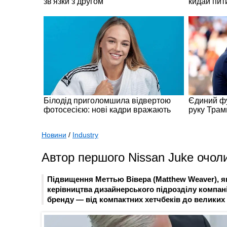
Новини
/
Industry
Автор першого Nissan Juke очол
Підвищення Меттью Вівера (Matthew Weaver), як
керівництва дизайнерського підрозділу компані
бренду — від компактних хетчбеків до великих 