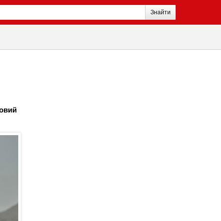
Знайти
новий