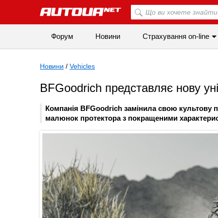
Форум
Новини
Страхування on-line
Новини
/
Vehicles
BFGoodrich представляє нову ун
Компанія BFGoodrich замінила свою культову 
малюнок протектора з покращеними характерис