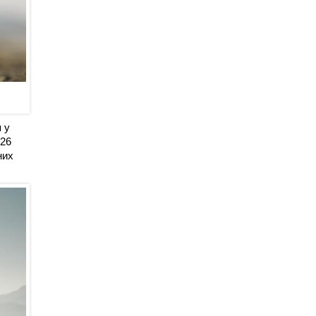
 у
026
них