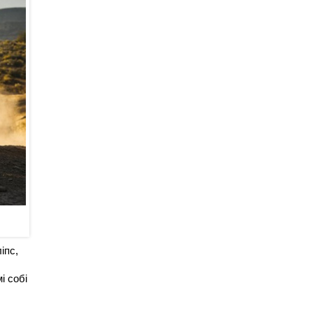
іпс,
і собі