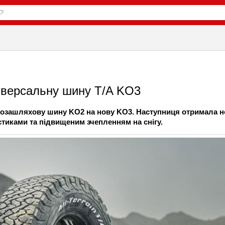
іверсальну шину T/A KO3
позашляхову шину KO2 на нову KO3. Наступниця отримала 
тиками та підвищеним зчепленням на снігу.