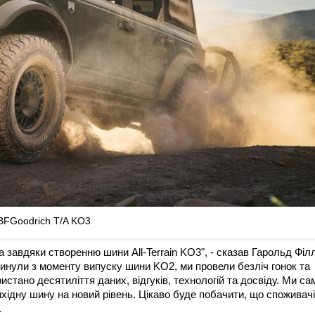
BFGoodrich T/A KO3
 завдяки створенню шини All-Terrain KO3", - сказав Гарольд Філл
минули з моменту випуску шини KO2, ми провели безліч гонок та
тано десятиліття даних, відгуків, технологій та досвіду. Ми сам
ихідну шину на новий рівень. Цікаво буде побачити, що споживачі
.