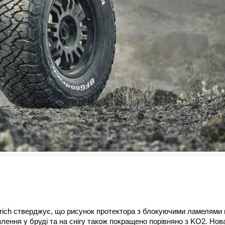
ich стверджує, що рисунок протектора з блокуючими ламелями 
плення у бруді та на снігу також покращено порівняно з KO2. Нов